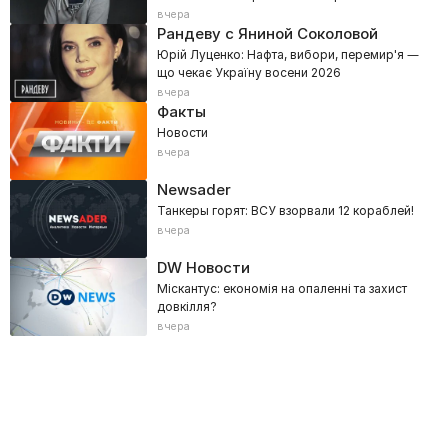
настроениях Донбасса
вчера
Рандеву с Яниной Соколовой
Юрій Луценко: Нафта, вибори, перемир'я —
що чекає Україну восени 2026
вчера
Факты
Новости
вчера
Newsader
Танкеры горят: ВСУ взорвали 12 кораблей!
вчера
DW Новости
Міскантус: економія на опаленні та захист
довкілля?
вчера