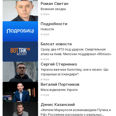
Роман Свитан
Военная сводка
вчера
Подробности
Новости
вчера
Белсат новости
Сразу два НПЗ под ударом. Смертельная
атака на Киев. Милохин поддержал «Яблоко»
вчера
Сергей Стерненко
Україна вже має балістику, але є нюанс. Що
страшніше за Іскандери?
вчера
Виталий Портников
Маск відмовляє Україні
вчера
Денис Казанский
«Жители Мариуполя возненавидели Путина и
РФ» Россиянка рассказала о реальных