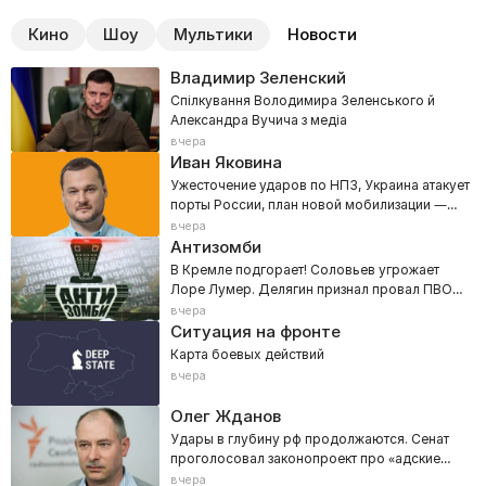
Кино
Шоу
Мультики
Новости
Владимир Зеленский
Спілкування Володимира Зеленського й
Александра Вучича з медіа
вчера
Иван Яковина
Ужесточение ударов по НПЗ, Украина атакует
порты России, план новой мобилизации —
800 тысяч
вчера
Антизомби
В Кремле подгорает! Соловьев угрожает
Лоре Лумер. Делягин признал провал ПВО
РФ
вчера
Ситуация на фронте
Карта боевых действий
вчера
Олег Жданов
Удары в глубину рф продолжаются. Сенат
проголосовал законопроект про «адские
санкции»
вчера