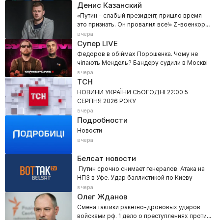
Денис Казанский
«Путин – слабый президент, пришло время
это признать. Он провалил все!» Z-военкора
прорвало в эфире
вчера
Супер LIVE
Федоров в обіймах Порошенка. Чому не
чіпають Мендель? Бандеру судили в Москві
вчера
ТСН
НОВИНИ УКРАЇНИ СЬОГОДНІ 22:00 5
СЕРПНЯ 2026 РОКУ
вчера
Подробности
Новости
вчера
Белсат новости
Путин срочно снимает генералов. Атака на
НПЗ в Уфе. Удар баллистикой по Киеву
вчера
Олег Жданов
Смена тактики ракетно-дроновых ударов
войсками рф. 1 дело о преступлениях против