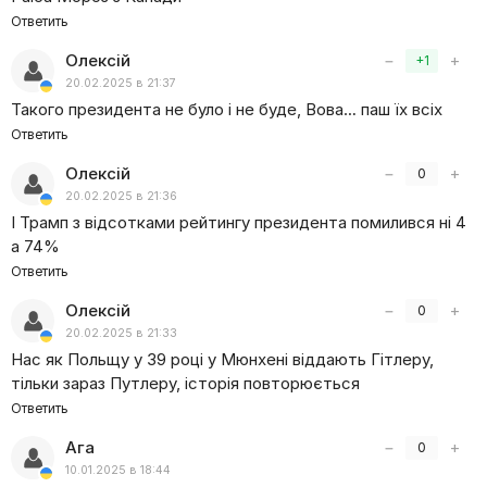
Ответить
Олексій
−
+
+1
20.02.2025 в 21:37
Такого президента не було і не буде, Вова… паш їх всіх
Ответить
Олексій
−
+
0
20.02.2025 в 21:36
І Трамп з відсотками рейтингу президента помилився ні 4
а 74%
Ответить
Олексій
−
+
0
20.02.2025 в 21:33
Нас як Польщу у 39 році у Мюнхені віддають Гітлеру,
тільки зараз Путлеру, історія повторюється
Ответить
Ага
−
+
0
10.01.2025 в 18:44