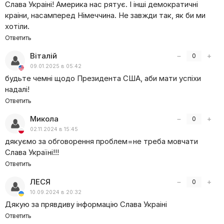
Слава Украіні! Америка нас рятує. І інші демократичні
краіни, насамперед Німеччина. Не завжди так, як би ми
хотіли.
Ответить
Віталій
−
+
0
09.01.2025 в 05:42
будьте чемні щодо Президента США, аби мати успіхи
надалі!
Ответить
Микола
−
+
0
02.11.2024 в 15:45
дякуємо за обговорення проблем=не треба мовчати
Слава Україні!!!
Ответить
ЛЕСЯ
−
+
0
10.09.2024 в 20:32
Дякую за прявдиву інформацію Слава Украіні
Ответить