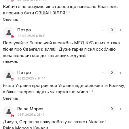
Вибачте не розумію як сталося що написано Євангеліє
а повинно бути ЄВШАН ЗІЛЛЯ !!!
Ответить
Петро
−
+
0
22.02.2026 в 19:11
Послухайте Львівський внсамбль МЕДІКУС в них є така
пісня про Євангеліє зілля!!! Дуже гарна пісня особливо
вона відноситься до так званих ждунів!!!
Ответить
Петро
−
+
0
26.12.2025 в 17:44
Якщо Україна програє вся Україна піде освоювати Колиму,
а більш здорові підуть як гарматне мʼясо !!!
Ответить
Raisa Мороз
−
+
0
06.11.2025 в 21:47
Дякую, Сергію за вашу роботу на захист України!
Раіса Мороз з Канади