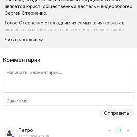
является юрист, общественный деятель и видеооблогер
Сергей Стерненко.
Голос Стерненко стал одним из самых влиятельных в
украинском медиа-пространстве. В каждом выпуске
своего проекта, который традиционно начинается с
Читать дальше
приветствия «Вітаю вас, друзі!», он делится
собственным мнением, дает оценку и анализирует
общественные и политические события в Украине и
Комментарии
ведет активную борьбу против российской пропаганды
не только словом.
Сергей публикует разоблачительные факты действий
страны-агрессора против Украины и критикует власть и
украинцев, которые лояльно относятся к оккупантам и
даже заигрывают с ними. Также Стерненко и его канал
являются лауреатами премии «Паляница Awards 2020» в
Отправить
номинации «Человек года в украинском YouTube» от
редакции «Телебачення Торонто».
Петро
−
+
+1
22.02.2026 в 19:16