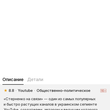
Описание
Детали
★
8.8
·
Youtube
·
Общественно-политическое
«Стерненко на связи» — один из самых популярных
и быстро растущих каналов в украинском сегменте
YouTube, создателем, автором и ведущим которого