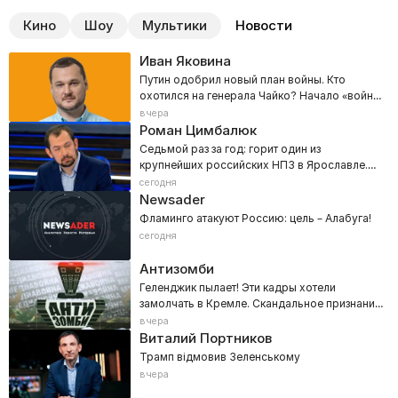
Кино
Шоу
Мультики
Новости
Иван Яковина
Путин одобрил новый план войны. Кто
охотился на генерала Чайко? Начало «войны
городов»
вчера
Роман Цимбалюк
Седьмой раз за год: горит один из
крупнейших российских НПЗ в Ярославле.
«Путин, где бензин?»
сегодня
Newsader
Фламинго атакуют Россию: цель – Алабуга!
сегодня
Антизомби
Геленджик пылает! Эти кадры хотели
замолчать в Кремле. Скандальное признание
Кузичева вне эфира
вчера
Виталий Портников
Трамп відмовив Зеленському
вчера