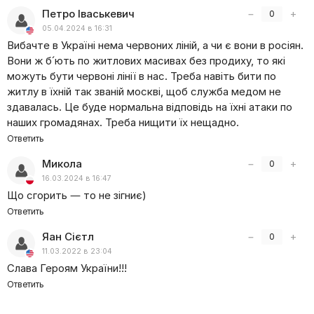
Петро Іваськевич
−
+
0
05.04.2024 в 16:31
Вибачте в Україні нема червоних ліній, а чи є вони в росіян.
Вони ж б´ють по житлових масивах без продиху, то які
можуть бути червоні лінії в нас. Треба навіть бити по
житлу в їхній так званій москві, щоб служба медом не
здавалась. Це буде нормальна відповідь на їхні атаки по
наших громадянах. Треба нищити їх нещадно.
Ответить
Микола
−
+
0
16.03.2024 в 16:47
Що сгорить — то не зігниє)
Ответить
Яан Сієтл
−
+
0
11.03.2022 в 23:04
Слава Героям України!!!
Ответить