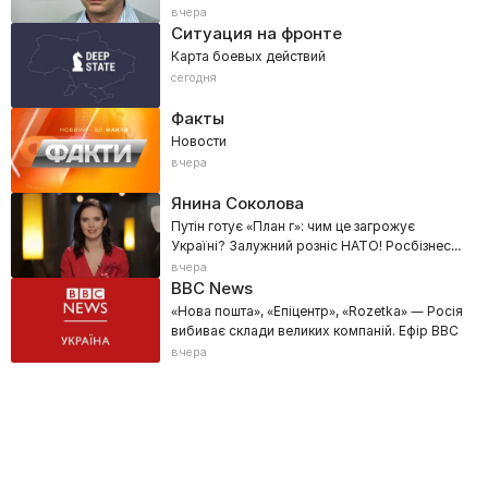
человечности
вчера
Ситуация на фронте
Карта боевых действий
сегодня
Факты
Новости
вчера
Янина Соколова
Путін готує «План г»: чим це загрожує
Україні? Залужний розніс НАТО! Росбізнес
визнав: Крим — не рф!
вчера
BBC News
«Нова пошта», «Епіцентр», «Rozetka» — Росія
вибиває склади великих компаній. Ефір BBC
вчера