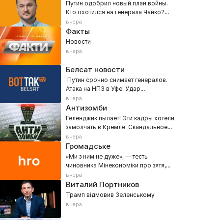
Путин одобрил новый план войны.
Кто охотился на генерала Чайко?
Начало «войны городов»
вчера
Факты
Новости
вчера
Белсат новости
Путин срочно снимает генералов.
Атака на НПЗ в Уфе. Удар
баллистикой по Киеву
вчера
Антизомби
Геленджик пылает! Эти кадры хотели
замолчать в Кремле. Скандальное
признание Кузичева вне эфира
вчера
Громадське
«Ми з ним не дуже», — тесть
чиновника Мінекономіки про зятя,
який живе в його будинку в Козині
вчера
Виталий Портников
Трамп відмовив Зеленському
вчера