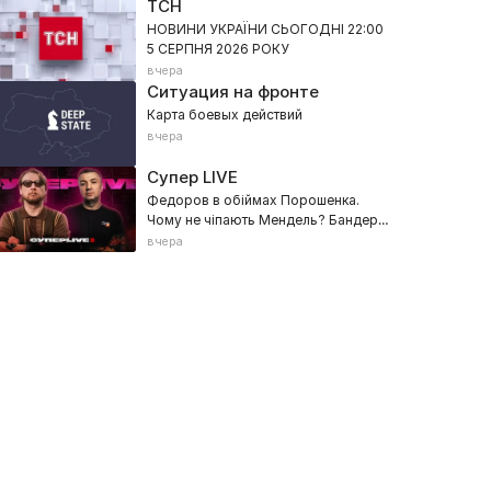
ТСН
НОВИНИ УКРАЇНИ СЬОГОДНІ 22:00
5 СЕРПНЯ 2026 РОКУ
вчера
Ситуация на фронте
Карта боевых действий
вчера
Супер LIVE
Федоров в обіймах Порошенка.
Чому не чіпають Мендель? Бандеру
ацман
16+
судили в Москві
вчера
024, Интервью, Общественно-политическое
2023, Интервью, Общественно-
ван Яковина
Роман Свитан