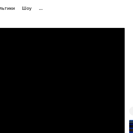
льтики
Шоу
…