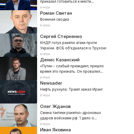
приказал готовиться к мести
украинцев за Киев!
вчера
Роман Свитан
Военная сводка
вчера
Сергей Стерненко
КНДР готує ракетні атаки проти
України. ФСБ обʼєдналася із Трухою
вчера
Денис Казанский
«Путин – слабый президент, пришло
время это признать. Он провалил
все!» Z-военкора прорвало в эфире
вчера
Newsader
Нефть рухнула: Трамп зажал Иран!
вчера
Олег Жданов
Смена тактики ракетно-дроновых
ударов войсками рф. 1 дело о
преступлениях против человечности
вчера
Иван Яковина