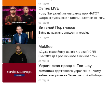
сегодня
Супер LIVE
Чому Залужний змінив думку про НАТО?
«Хороші рускі» вже в Києві. Балістика КНДР
та ППО для України
сегодня
Виталий Портников
Війна на взаємне знищення @gvlua
сегодня
MokRec
«Дуже мало йому дали!» 4 роки ПІСЛЯ
ВИРОКУ для російського військового –
Фільм Данила Мокрика
сегодня
Украинская правда. Ток-шоу
Демонтаж державного управління – Чому
небезпечні рішення Зеленського? – Вибори
неминучі
сегодня