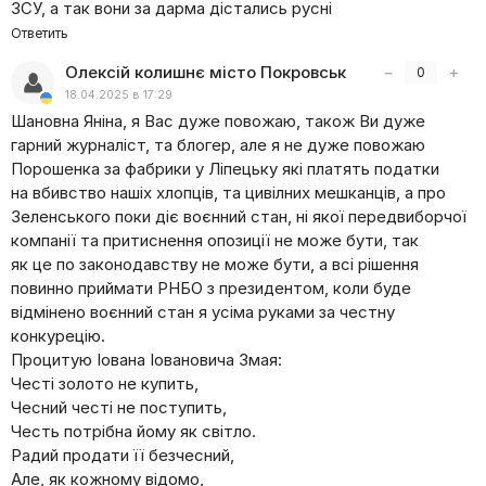
ЗСУ, а так вони за дарма дістались русні
Ответить
Олексій колишнє місто Покровськ
−
+
0
18.04.2025 в 17:29
Шановна Яніна, я Вас дуже повожаю, також Ви дуже
гарний журналіст, та блогер, але я не дуже повожаю
Порошенка за фабрики у Ліпецьку які платять податки
на вбивство нашіх хлопців, та цивілних мешканців, а про
Зеленського поки діє воєнний стан, ні якої передвиборчої
компанії та притиснення опозиції не може бути, так
як це по законодавству не може бути, а всі рішення
повинно приймати РНБО з президентом, коли буде
відмінено воєнний стан я усіма руками за честну
конкурецію.
Процитую Іована Іовановича Змая:
Честі золото не купить,
Чесний честі не поступить,
Честь потрібна йому як світло.
Радий продати її безчесний,
Але, як кожному відомо,