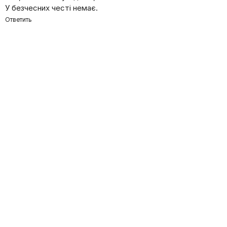
У безчесних честі немає.
Ответить