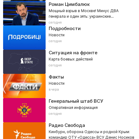
Роман Цимбалюк
Мощный взрыв в Москве! Минус ДВА
генерала и один зять: украинские
спецслужбы рвут столицу РФ
сегодня
Подробности
Новости
сегодня
Ситуация на фронте
Карта боевых действий
сегодня
Факты
Новости
вчера
Генеральный штаб ВСУ
Оперативная информация
сегодня
Радио Свобода
Кинбурн, оборона Одессы и родной Крым:
командир ОТУ «Одесса» ВСУ Денис Носиков