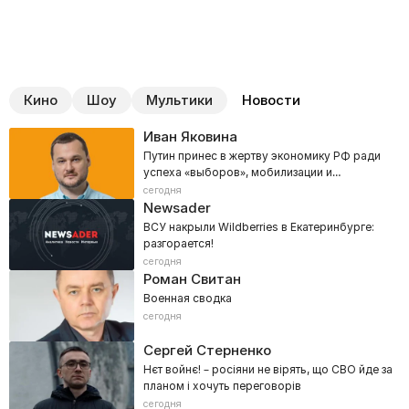
Кино
Шоу
Мультики
Новости
Иван Яковина
Путин принес в жертву экономику РФ ради
успеха «выборов», мобилизации и
наступления на Донбасс
сегодня
Newsader
ВСУ накрыли Wildberries в Екатеринбурге:
разгорается!
сегодня
Роман Свитан
Военная сводка
сегодня
Сергей Стерненко
Нєт войнє! – росіяни не вірять, що СВО йде за
планом і хочуть переговорів
сегодня