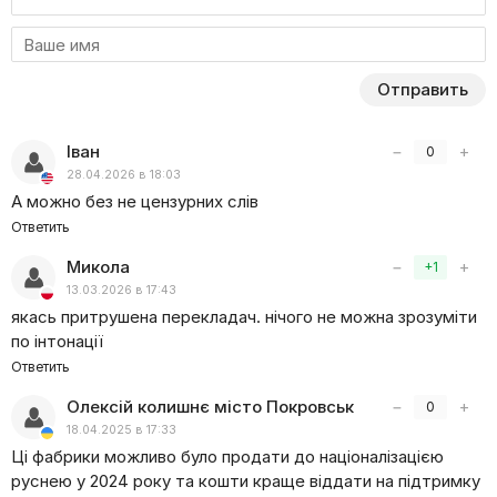
Отправить
Іван
−
+
0
28.04.2026 в 18:03
А можно без не цензурних слів
Ответить
Микола
−
+
+1
13.03.2026 в 17:43
якась притрушена перекладач. нічого не можна зрозуміти
по інтонації
Ответить
Олексій колишнє місто Покровськ
−
+
0
18.04.2025 в 17:33
Ці фабрики можливо було продати до націоналізацією
руснею у 2024 року та кошти краще віддати на підтримку