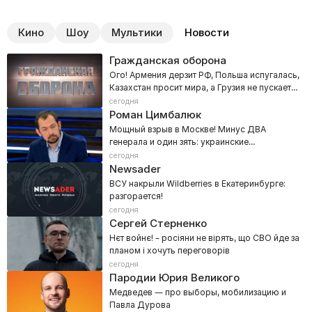
Кино
Шоу
Мультики
Новости
Гражданская оборона
Ого! Армения дерзит РФ, Польша испугалась,
Казахстан просит мира, а Грузия не пускает
Ани Лорак
сегодня
Роман Цимбалюк
Мощный взрыв в Москве! Минус ДВА
генерала и один зять: украинские
спецслужбы рвут столицу РФ
сегодня
Newsader
ВСУ накрыли Wildberries в Екатеринбурге:
разгорается!
сегодня
Сергей Стерненко
Нєт войнє! – росіяни не вірять, що СВО йде за
планом і хочуть переговорів
сегодня
Пародии Юрия Великого
Медведев — про выборы, мобилизацию и
Павла Дурова