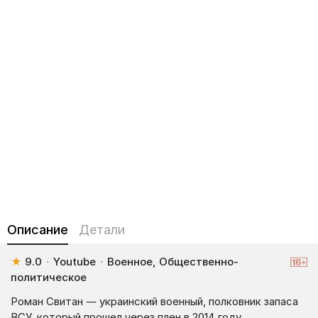
Описание
Детали
★
9.0
·
Youtube
·
Военное, Общественно-
политическое
Роман Свитан — украинский военный, полковник запаса
ВСУ, который прошел через плен в 2014 году.