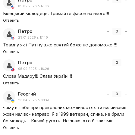
05.02.2026 в 17:06
Смотрите все интервью и комментарии Свитана
Білецький молодець. Тримайте фасон на нього!!!
на нашем сайте — Liveam.tv.
Ответить
Петро
−
+
0
29.01.2026 в 17:40
Трампу як і Путіну вже святий боже не допоможе !!!
Ответить
Петро
−
+
0
05.09.2025 в 16:29
Слова Мадяру!!! Слава Україні!!!
Ответить
Георгий
−
+
0
23.04.2025 в 09:41
чому в тебе при прекрасних можливостях ти вилииваєш
жовч наліво- направо. Я з 1999 ветеран, спина. не брали
бо молодь… Кінчай ругать. Не знаю, хто б так зміг
Ответить