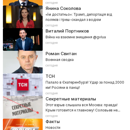
сегодня
Янина Соколова
«Їм достатньо»: Трамп, депортація від
поляків і треш-скандал з водієм
сегодня
Виталий Портников
Війна на взаємне знищення @gvlua
сегодня
Роман Свитан
Военная сводка
сегодня
ТСН
Палало в Єкатеринбурзі! Удар за понад 2000
км! Росіяни в паніці!
сегодня
Секретные материалы
Этот взрыв слышала вся Москва: правда!
Крым готовится к главному! Соловьев не
выдержал
сегодня
Факты
Новости