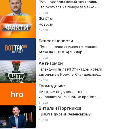
Путин одобрил новый план войны.
Кто охотился на генерала Чайко?
Начало «войны городов»
вчера
Факты
Новости
вчера
Белсат новости
Путин срочно снимает генералов.
Атака на НПЗ в Уфе. Удар
баллистикой по Киеву
вчера
Антизомби
Геленджик пылает! Эти кадры хотели
замолчать в Кремле. Скандальное
признание Кузичева вне эфира
вчера
Громадське
«Ми з ним не дуже», — тесть
чиновника Мінекономіки про зятя,
який живе в його будинку в Козині
вчера
Виталий Портников
Трамп відмовив Зеленському
вчера