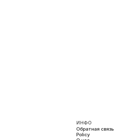
вобода слова
Последний герой
026, Общественно-политическое
2012, Реалити
ИНФО
Обратная связь
Policy