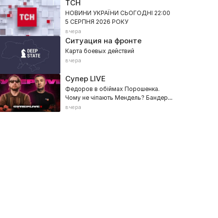
ТСН
НОВИНИ УКРАЇНИ СЬОГОДНІ 22:00
5 СЕРПНЯ 2026 РОКУ
вчера
Ситуация на фронте
Карта боевых действий
вчера
Супер LIVE
Федоров в обіймах Порошенка.
Чому не чіпають Мендель? Бандеру
судили в Москві
вчера
пс! А что случилось?
Сергей Иванов
026, Развлекательное, Общественно-политическое
2026, Интервью, Общественно-