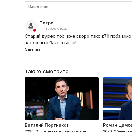
Петро
31.01.2026 в 16:37
Старий дурню тобі вже скоро також70 побачимо я
здохнеш собако в гав ні!
Ответить
Также смотрите
Виталий Портников
Роман Цимб
2026, Общественно-политическое
2026, Обществе