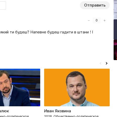
Отправить
−
+
0
кий ти будеш? Напевне будеш гадити в штани ! І
алюк
Иван Яковина
У
нно-политическое
2026, Общественно-политическое
2