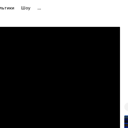
льтики
Шоу
…