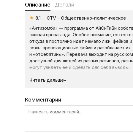
Описание
Детали
★
8.1
·
ICTV
·
Общественно-политическое
«Антизомби» — программа от АйСиТиВи собств
лживая пропаганда. Особое внимание, естеств
откуда в постоянно идет немало лжи, фейков и
ложь, провокационные фейки и разоблачает их.
и «отсебятины». Передача выходит на русском
доступной для людей из разных регионов, разн
могут увидеть ее и сделать для себя выводы.
В нашем современном мире, где правительство
Читать дальше
важно знать правду, чтобы самостоятельно пров
Если вы посмотрите
онлайн
проект «Антизомби
и научиться определять пропаганду от истины
Комментарии