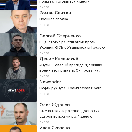
приказал готовиться к мести
украинцев за Киев!
вчера
Роман Свитан
Военная сводка
вчера
Сергей Стерненко
КНДР готує ракетні атаки проти
України. ФСБ обʼєдналася із Трухою
вчера
Денис Казанский
«Путин – слабый президент, пришло
время это признать. Он провалил
все!» Z-военкора прорвало в эфире
вчера
Newsader
Нефть рухнула: Трамп зажал Иран!
вчера
Олег Жданов
Смена тактики ракетно-дроновых
ударов войсками рф. 1 дело о
преступлениях против человечности
вчера
Иван Яковина