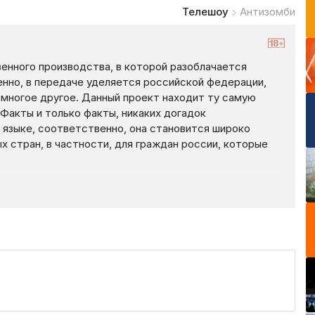
Телешоу
Антизомби
енного производства, в которой разоблачается
енно, в передаче уделяется российской федерации,
 многое другое. Данный проект находит ту самую
 Факты и только факты, никаких догадок
 языке, соответственно, она становится широко
ых стран, в частности, для граждан россии, которые
 использует СМИ в качестве боевого оружия, крайне
ести анализ и определить, где добро, а где — зло.
», то вы можете сделать для себя выводы,
!