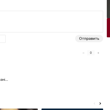
Отправить
−
+
0
вані…