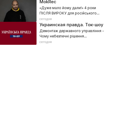
MokRec
«Дуже мало йому дали!» 4 роки
ПІСЛЯ ВИРОКУ для російського
військового – Фільм Данила
сегодня
Мокрика
Украинская правда. Ток-шоу
Демонтаж державного управління –
Чому небезпечні рішення
Зеленського? – Вибори неминучі
сегодня