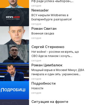
РФ ради успеха «выборов»,
мобилизации и наступления на
сегодня
Донбасс
Newsader
ВСУ накрыли Wildberries в
Екатеринбурге: разгорается!
сегодня
Роман Свитан
Военная сводка
сегодня
Сергей Стерненко
Нєт войнє! – росіяни не вірять, що
СВО йде за планом і хочуть
переговорів
сегодня
Роман Цимбалюк
Мощный взрыв в Москве! Минус ДВА
генерала и один зять: украинские
спецслужбы рвут столицу РФ
сегодня
Подробности
Новости
сегодня
Ситуация на фронте