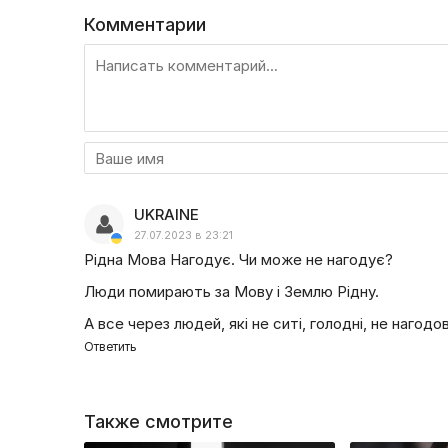
Комментарии
UKRAINE
27.07.2023 в 23:21
Рідна Мова Нагодує. Чи може не нагодує?
Люди помирають за Мову і Землю Рідну.
А все через людей, які не ситі, голодні, не нагодо
Ответить
Также смотрите