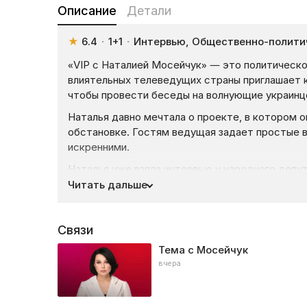
Описание
Детали
★
6.4
·
1+1
·
Интервью, Общественно-полити
«VIP с Наталией Мосейчук» — это политическо
влиятельных телеведущих страны приглашает к
чтобы провести беседы на волнующие украинц
Наталья давно мечтала о проекте, в котором 
обстановке. Гостям ведущая задает простые в
искренними.
Наталья уже взяла интервью у народного депу
Ермака. И это только начало откровенных разг
Читать дальше
В эфирах большое внимание уделяется оккупац
и полномасштабному вторжению России в Украин
Связи
не может решиться.
Тема с Мосейчук
Также без внимания проекта не осталась така
вчера
борьба с коронавирусом оказалась неудачной и
Следите за выходом новых выпусков и будьте в