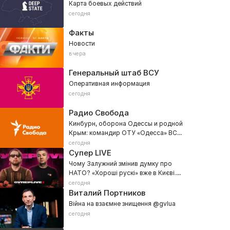
Карта боевых действий
сегодня
Факты
Новости
вчера
Генеральный штаб ВСУ
Оперативная информация
сегодня
Радио Свобода
Кинбурн, оборона Одессы и родной
Крым: командир ОТУ «Одесса» ВСУ
Денис Носиков
сегодня
Супер LIVE
Чому Залужний змінив думку про
НАТО? «Хороші рускі» вже в Києві.
Балістика КНДР та ППО для України
сегодня
Виталий Портников
Війна на взаємне знищення @gvlua
сегодня