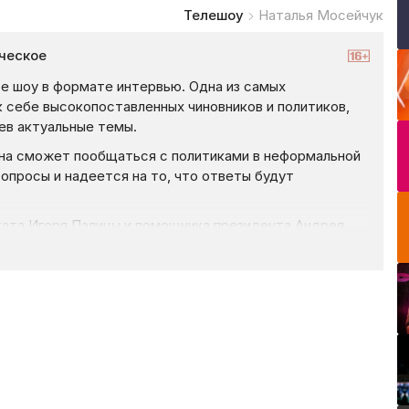
Телешоу
Наталья Мосейчук
ческое
е шоу в формате интервью. Одна из самых
 себе высокопоставленных чиновников и политиков,
ев актуальные темы.
она сможет пообщаться с политиками в неформальной
опросы и надеется на то, что ответы будут
тата Игоря Палицы и помощника президента Андрея
оворов.
ии Крыма, войне на Донбассе, а теперь
у. Эта тема беспокоит украинцев с 2014 года и никак
я беда, как пандемия мирового масштаба. Почему
 что власть делали неправильно?
 курсе того, что происходит в стране!