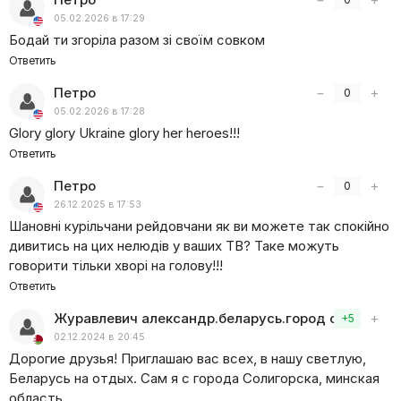
05.02.2026 в 17:29
Бодай ти згоріла разом зі своїм совком
Ответить
Петро
−
+
0
05.02.2026 в 17:28
Glory glory Ukraine glory her heroes!!!
Ответить
Петро
−
+
0
26.12.2025 в 17:53
Шановні курільчани рейдовчани як ви можете так спокійно
дивитись на цих нелюдів у ваших ТВ? Таке можуть
говорити тільки хворі на голову!!!
Ответить
Журавлевич александр.беларусь.город соли
−
+
+5
02.12.2024 в 20:45
Дорогие друзья! Приглашаю вас всех, в нашу светлую,
Беларусь на отдых. Сам я с города Солигорска, минская
область.