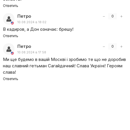
Ответить
Петро
−
+
0
10.08.2024 в 18:02
В кадиров, а Дон означає: брешу!
Ответить
Петро
−
+
0
10.08.2024 в 17:58
Ми ще будемо в вашій Москві і зробимо те що не доробив
наш славний гетьман Сагайдачний! Слава Україні! Героям
слава!
Ответить