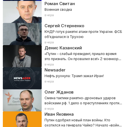
Роман Свитан
Военная сводка
вчера
Сергей Стерненко
КНДР готує ракетні атаки проти України. ФСБ
обʼєдналася із Трухою
вчера
Денис Казанский
«Путин – слабый президент, пришло время
это признать. Он провалил все!» Z-военкора
прорвало в эфире
вчера
Newsader
Нефть рухнула: Трамп зажал Иран!
вчера
Олег Жданов
Смена тактики ракетно-дроновых ударов
войсками рф. 1 дело о преступлениях против
человечности
вчера
Иван Яковина
Путин одобрил новый план войны. Кто
охотился на генерала Чайко? Начало «войны