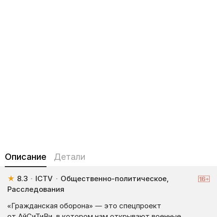
Описание
Детали
★
8.3
·
ICTV
·
Общественно-политическое,
Расследования
«Гражданская оборона» — это спецпроект
от АйСиТиВи, в котором нам открывают военные