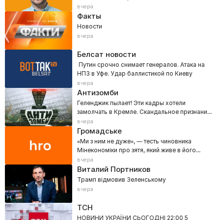
городов»
вчера
Факты
Новости
вчера
Белсат новости
Путин срочно снимает генералов. Атака на
НПЗ в Уфе. Удар баллистикой по Киеву
вчера
Антизомби
Геленджик пылает! Эти кадры хотели
замолчать в Кремле. Скандальное признание
Кузичева вне эфира
вчера
Громадське
«Ми з ним не дуже», — тесть чиновника
Мінекономіки про зятя, який живе в його
будинку в Козині
вчера
Виталий Портников
Трамп відмовив Зеленському
вчера
ТСН
НОВИНИ УКРАЇНИ СЬОГОДНІ 22:00 5