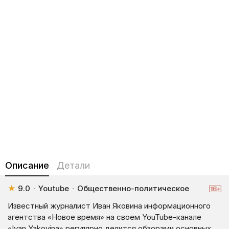
Описание
Детали
★
9.0
·
Youtube
·
Общественно-политическое
Известный журналист Иван Яковина информационного
агентства «Новое время» на своем YouTube-канале
«Ivan Yakovina» регулярно делится обзорами основных