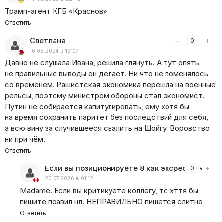
Трамп-агент КГБ
«
Краснов»
Ответить
Светлана
−
+
0
16.05.2024 в 13:07
Давно не слушала Ивана, решила глянуть. А тут опять
не правильные выводы он делает. Ни что не поменялось
со временем. Рашистская экономика перешла на военные
рельсы, поэтому министром обороны стал экономист.
Путин не собирается капитулировать, ему хотя бы
на время сохранить паритет без последствий для себя,
а всю вину за случившееся свалить на Шойгу. Воровство
ни при чём.
Ответить
Если вы позиционируете 8 как эксреот
−
+
0
20.07.2026 в 01:12
Маdame. Если вы критикуете коллегу, то хття бы
пишите поавил нл. НЕПРАВИЛЬНО пишется слитно
Ответить