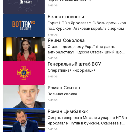
вчера
Белсат новости
Горит НПЗ в Ярославле. Гибель срочников
под Курском. Атакован корабль с зерном
вчера
Янина Соколова
Стало відомо, чому Україні не дають
антибалістику! Підозра Стефанішиній: що
сталося в суді?
вчера
Генеральный штаб ВСУ
Оперативная информация
вчера
Роман Свитан
Военная сводка
вчера
Роман Цимбалюк
Смерть генерала в Москве и удар по НПЗ в
Ярославле: Путин в бункере, Скабеева в
эфире!
вчера