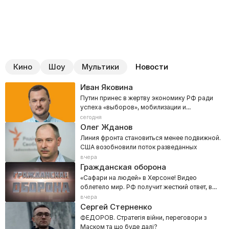
Кино
Шоу
Мультики
Новости
Иван Яковина
Путин принес в жертву экономику РФ ради
успеха «выборов», мобилизации и
наступления на Донбасс
сегодня
Олег Жданов
Линия фронта становиться менее подвижной.
США возобновили поток разведанных
вчера
Гражданская оборона
«Сафари на людей» в Херсоне! Видео
облетело мир. РФ получит жесткий ответ, в
Кремле задрожали
вчера
Сергей Стерненко
ФЕДОРОВ. Стратегія війни, переговори з
Маском та що буде далі?