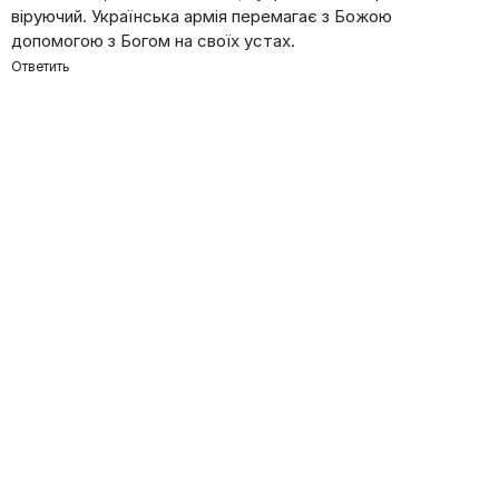
віруючий. Українська армія перемагає з Божою
допомогою з Богом на своїх устах.
Ответить