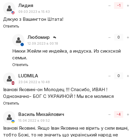
Лидия
−
+
-1
09.03.2023 в 15:43
Дякую з Вашингтон Штата!
Ответить
Любомир
−
+
0
12.09.2023 в 00:18
Никки Жейли не индейка, а индуска. Из сикхской
семьи.
Ответить
LUDMILA
−
+
0
23.04.2022 в 10:48
Іванові Яковині-он Молодец !!! Спасибо, ИВАН !
Однозначно- БОГ С УКРАИНОЙ ! Мы все молимся
Ответить
Василь Михайлович
−
+
-4
15.04.2022 в 09:52
Іванові Яковині. Якщо Іван Яковина не вірить у сили вишні,
тобто Божі, то не значить що український народ не