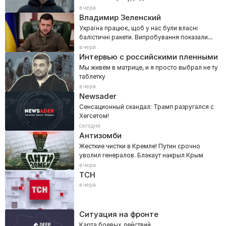
вчера
Владимир Зеленский
Україна працює, щоб у нас були власні
балістичні ракети. Випробування показали
хороші перспективи
вчера
Интервью с российскими пленными
Мы живём в матрице, и я просто выбрал не ту
таблетку
вчера
Newsader
Сенсационный скандал: Трамп разругался с
Хегсетом!
сегодня
Антизомби
Жесткие чистки в Кремле! Путин срочно
уволил генералов. Блэкаут накрыл Крым
вчера
ТСН
вчера
Ситуация на фронте
Карта боевых действий