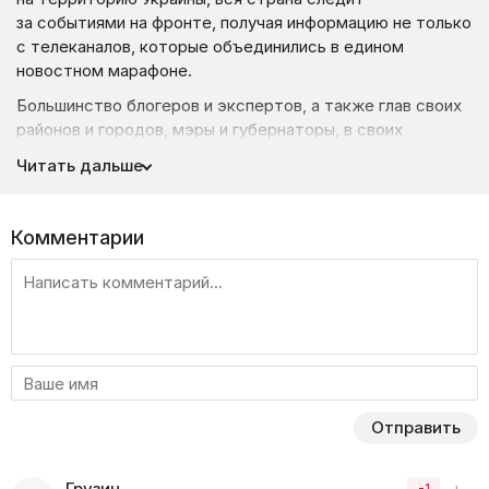
за событиями на фронте, получая информацию не только
с телеканалов, которые объединились в едином
новостном марафоне.
Большинство блогеров и экспертов, а также глав своих
районов и городов, мэры и губернаторы, в своих
видеобращениях предоставляют итоги пройденного
Читать дальше
дня, описывая ситуацию в каждом населенном пункте.
Каждый день люди ждут новостей, чтобы быть в курсе
происходящего и понимать реальность.
Комментарии
Олег Жданов, полковник запаса, военный эксперт,
блогер и частый гость на телевидении, один из тех, кто
в своих видео эфирах подробно говорить и нынешней
ситуации на Украине, на военном фронте.
Эксперт освещает о сотрудничестве Украины
с другими странами, оказывающими стране помощь, как
финансовую, гуманитарную, так и военную, в качестве
Отправить
оружия и тяжелой боевой техники.
В его ежедневных выпусках можно узнать о будущих
Грузин
−
+
-1