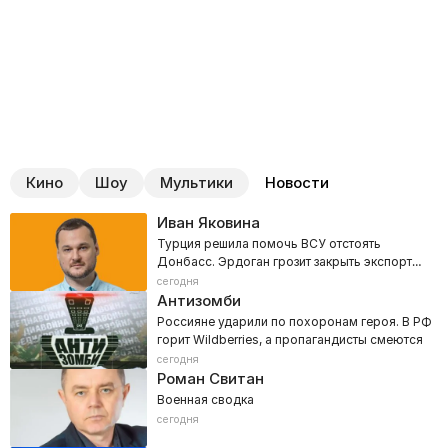
Кино
Шоу
Мультики
Новости
Иван Яковина
Турция решила помочь ВСУ отстоять
Донбасс. Эрдоган грозит закрыть экспорт
нефти из Новороссийска
сегодня
Антизомби
Россияне ударили по похоронам героя. В РФ
горит Wildberries, а пропагандисты смеются
сегодня
Роман Свитан
Военная сводка
сегодня