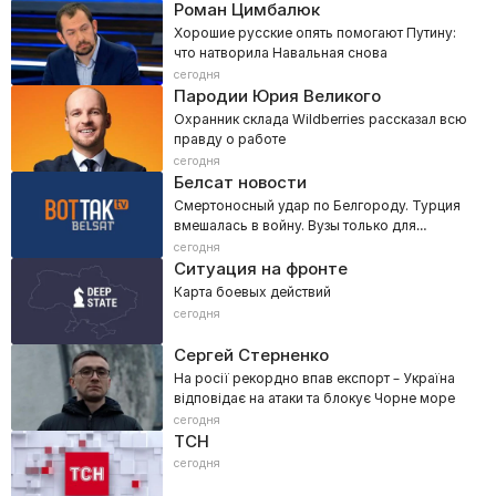
Роман Цимбалюк
Хорошие русские опять помогают Путину:
что натворила Навальная снова
сегодня
Пародии Юрия Великого
Охранник склада Wildberries рассказал всю
правду о работе
сегодня
Белсат новости
Смертоносный удар по Белгороду. Турция
вмешалась в войну. Вузы только для
военных? – Итоги недели
сегодня
Ситуация на фронте
Карта боевых действий
сегодня
Сергей Стерненко
На росії рекордно впав експорт – Україна
відповідає на атаки та блокує Чорне море
сегодня
ТСН
сегодня