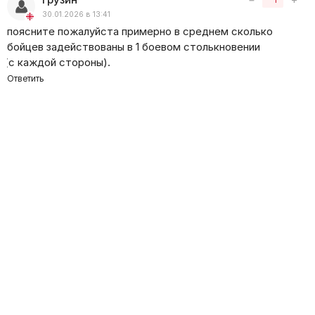
прогнозах боевых действий, о потерях противника
30.01.2026 в 13:41
и результатах украинской армии, о переговорах
поясните пожалуйста примерно в среднем сколько
и многом другом.
бойцев задействованы в 1 боевом столькновении
(
с каждой стороны).
Ответить