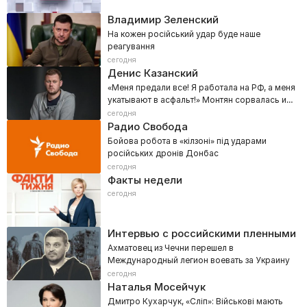
Владимир Зеленский
На кожен російський удар буде наше
реагування
сегодня
Денис Казанский
«Меня предали все! Я работала на РФ, а меня
укатывают в асфальт!» Монтян сорвалась и
высказала все
сегодня
Радио Свобода
Бойова робота в «кілзоні» під ударами
російських дронів Донбас
сегодня
Факты недели
сегодня
Интервью с российскими пленными
Ахматовец из Чечни перешел в
Международный легион воевать за Украину
сегодня
Наталья Мосейчук
Дмитро Кухарчук, «Сліп»: Військові мають