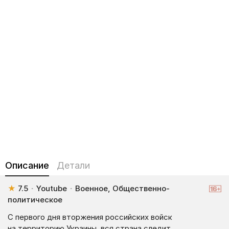
Описание
Детали
★
7.5
·
Youtube
·
Военное, Общественно-
политическое
С первого дня вторжения российских войск
на территорию Украины, вся страна следит