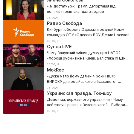
«Їм достатньо»: Трамп, депортація від
поляків і треш-скандал з водієм
сегодня
Радио Свобода
Кинбурн, оборона Одессы и родной Крым:
командир ОТУ «Одесса» ВСУ Денис Носиков
сегодня
Супер LIVE
Чому Залужний змінив думку про НАТО?
«Хороші рускі» вже в Києві. Балістика КНДР
та ППО для України
сегодня
MokRec
«Дуже мало йому дали!» 4 роки ПІСЛЯ
ВИРОКУ для російського військового –
Фільм Данила Мокрика
сегодня
Украинская правда. Ток-шоу
Демонтаж державного управління – Чому
небезпечні рішення Зеленського? – Вибори
неминучі
сегодня