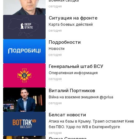
Военная сводка
сегодня
Ситуация на фронте
Карта боевых действий
сегодня
Подробности
Новости
сегодня
Генеральный штаб ВСУ
Оперативная информация
сегодня
Виталий Портников
Війна на взаємне знищення @gvlua
сегодня
Белсат новости
Атака на базы в Крыму. Трамп оставляет Киев
без ПВО. Удар по WB в Екатеринбурге
сегодня
Янина Соколова