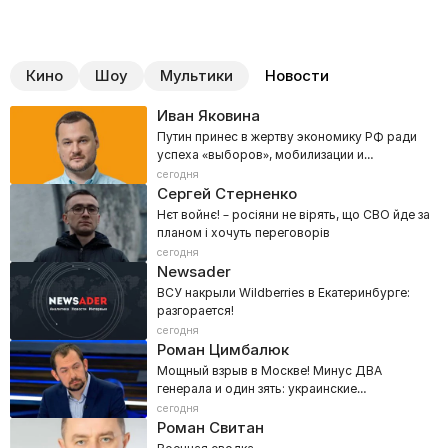
Кино
Шоу
Мультики
Новости
Иван Яковина
Путин принес в жертву экономику РФ ради
успеха «выборов», мобилизации и
наступления на Донбасс
сегодня
Сергей Стерненко
Нєт войнє! – росіяни не вірять, що СВО йде за
планом і хочуть переговорів
сегодня
Newsader
ВСУ накрыли Wildberries в Екатеринбурге:
разгорается!
сегодня
Роман Цимбалюк
Мощный взрыв в Москве! Минус ДВА
генерала и один зять: украинские
спецслужбы рвут столицу РФ
сегодня
Роман Свитан