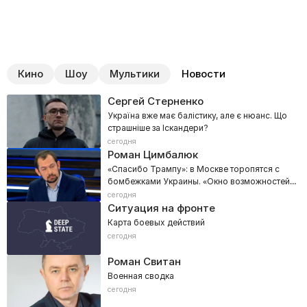
Кино
Шоу
Мультики
Новости
Сергей Стерненко
Україна вже має балістику, але є нюанс. Що
страшніше за Іскандери?
сегодня
Роман Цимбалюк
«Спасибо Трампу»: в Москве торопятся с
бомбежками Украины. «Окно возможностей
скоро закроется»!
сегодня
Ситуация на фронте
Карта боевых действий
сегодня
Роман Свитан
Военная сводка
сегодня