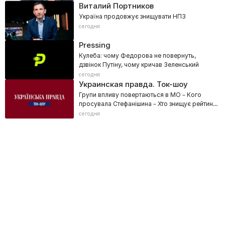
Виталий Портников
Україна продовжує знищувати НПЗ
сегодня
Pressing
Кулеба: чому Федорова не повернуть,
дзвінок Путіну, чому кричав Зеленський
сегодня
Украинская правда. Ток-шоу
Групи впливу повертаються в МО – Кого
просувала Стефанішина – Хто знищує рейтинг
Зеленського? – ТКАЧ
сегодня