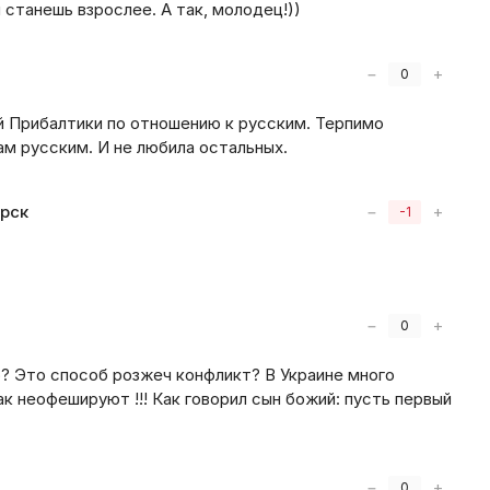
 станешь взрослее. А так, молодец!))
−
+
0
й Прибалтики по отношению к русским. Терпимо
ам русским. И не любила остальных.
орск
−
+
-1
−
+
0
о? Это способ розжеч конфликт? В Украине много
ак неофешируют !!! Как говорил сын божий: пусть первый
−
+
0