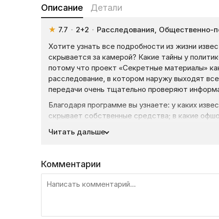
Описание
Детали
★
7.7
·
2+2
·
Расследования, Общественно-п
Хотите узнать все подробности из жизни изве
скрывается за камерой? Какие тайны у политико
потому что проект «Секретные материалы» ка
расследование, в котором наружу выходят вс
передачи очень тщательно проверяют информа
Благодаря программе вы узнаете: у каких извес
скрывает собственные средства; в какие офшо
подробности. Во время своих расследований 
Читать дальше
профессионализмом. Помимо этого, они не боя
могут стать неугодными высшим чинам. Одним 
Президент Украины — Виктор Янукович, а такж
Комментарии
Бандитские связи, информационные войны, не
всем этом и не только в проекте 2+2 «Секрет
сыщики покажут свою работу без купюр. Увиде
программы, которые доступны на Liveam.tv!