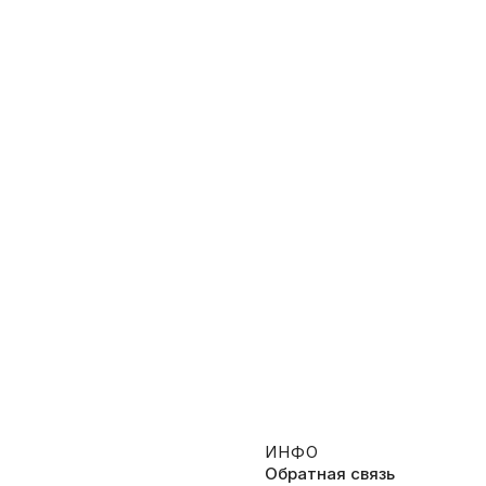
краина сегодня
102. Полиция
025, Общественно-политическое
2018, Реалити
ИНФО
Обратная связь