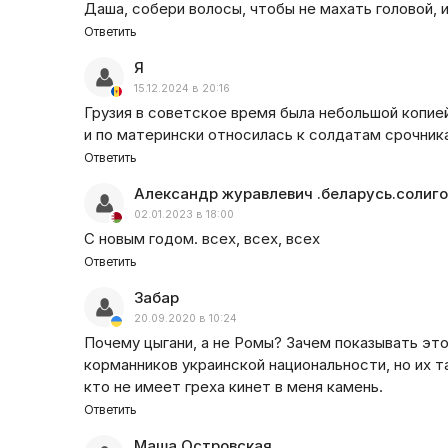
Даша, собери волосы, чтобы не махать головой, и
Ответить
Я
15.12.2024 в 20:16
Грузия в советское время была небольшой копие
и по матерински относилась к солдатам срочник
Ответить
Александр журавлевич .беларусь.солиг
02.01.2023 в 18:00
С новым годом. всех, всех, всех
Ответить
Забар
20.09.2020 в 10:24
Почему цыгани, а не Ромы? Зачем показывать эт
корманников украинской национальности, но их т
кто не имеет греха кинет в меня камень.
Ответить
Маша Островская