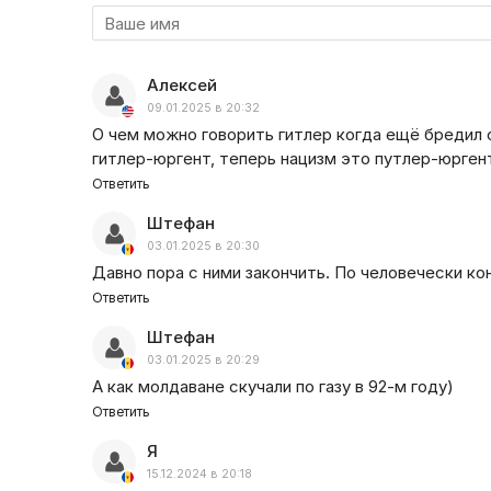
Алексей
09.01.2025 в 20:32
О чем можно говорить гитлер когда ещё бредил 
гитлер-юргент, теперь нацизм это путлер-юрген
Ответить
Штефан
03.01.2025 в 20:30
Давно пора с ними закончить. По человечески ко
Ответить
Штефан
03.01.2025 в 20:29
А как молдаване скучали по газу в 92-м году)
Ответить
Я
15.12.2024 в 20:18