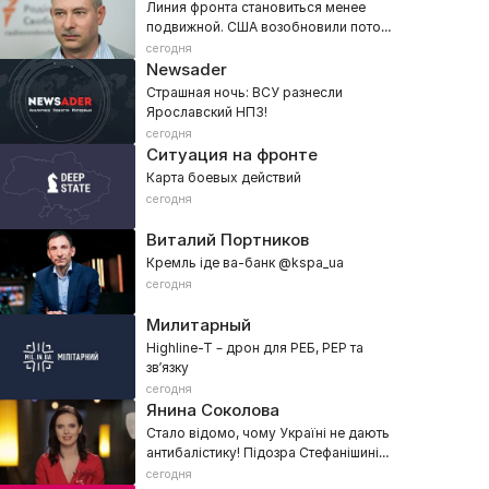
Линия фронта становиться менее
подвижной. США возобновили поток
разведанных
сегодня
Newsader
Страшная ночь: ВСУ разнесли
Ярославский НПЗ!
сегодня
Ситуация на фронте
Карта боевых действий
сегодня
Виталий Портников
Кремль іде ва-банк @kspa_ua
сегодня
Милитарный
Highline-T – дрон для РЕБ, РЕР та
зв’язку
сегодня
Янина Соколова
Стало відомо, чому Україні не дають
антибалістику! Підозра Стефанішиній:
що сталося в суді?
сегодня