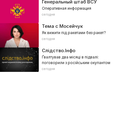
Генеральный штаб ВСУ
Оперативная информация
сегодня
Тема с Мосейчук
Як вижити під ракетами без ракет?
сегодня
Слідство.Інфо
Ґвалтував два місяці в підвалі:
поговорили з російським окупантом
сегодня