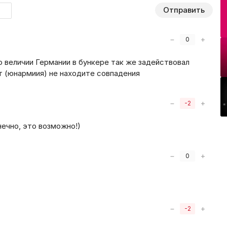
Отправить
−
+
0
о величии Германии в бункере так же задействовал
т
(
юнармиия) не находите совпадения
−
+
-2
нечно, это возможно!)
−
+
0
−
+
-2