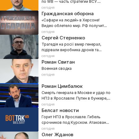
по WB — часть стратегии ВСУ.
Перспективы украинской баллистики
сегодня
Гражданская оборона
«Сафари на людей» в Херсоне!
Видео облетело мир. РФ получит
жесткий ответ, в Кремле задрожали
сегодня
Сергей Стерненко
Трагедія на росії вмер генерал,
підірвали виробника дронів та
підпалаили Ярославський НПЗ
сегодня
Роман Свитан
Военная сводка
сегодня
Роман Цимбалюк
Смерть генерала в Москве и удар по
НПЗ в Ярославле: Путин в бункере,
Скабеева в эфире!
сегодня
Белсат новости
Горит НПЗ в Ярославле. Гибель
срочников под Курском. Атакован
корабль с зерном
сегодня
Олег Жданов