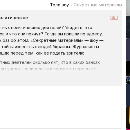
Телешоу
Секретные материалы
олитическое
стных политических деятелей? Увидеть, что
в и что они прячут? Тогда вы пришли по адресу,
к раз об этом. «Секретные материалы» — шоу —
е тайны известных людей Украины. Журналисты
цию перед тем, как ее подать зрителю.
тных деятелей сколько яхт; кто в каких банках
ры уводят свои деньги и прочие интересные
журналисты программы делают свою работу с большим
тся оказаться под давлением из-за сюжетов, которые
из центральных фигур проекта станет бывший
е все его окружение.
законное обогащение и наемные провокаторы — обо
ные материалы», где лучшие журналисты страны и
ть экспертов «2+2» в деле можно в онлайн выпусках