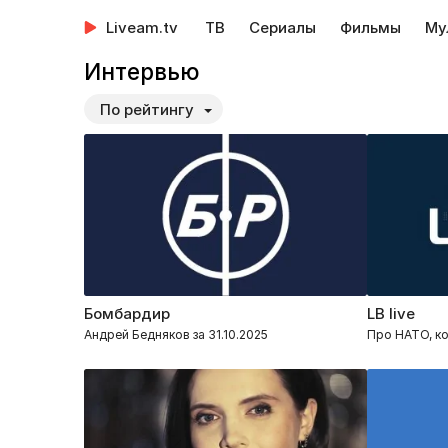
Liveam.tv
ТВ
Сериалы
Фильмы
Му
Интервью
По рейтингу
Бомбардир
LB live
Андрей Бедняков за 31.10.2025
Про НАТО, ко