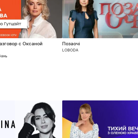
азговор с Оксаной
Позаочі
16.06.2023
LOBODA
бань