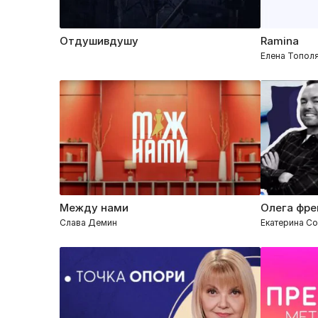
Отдушивдушу
Ramina
Елена Тополя
Между нами
Олега фр
Слава Демин
Екатерина С