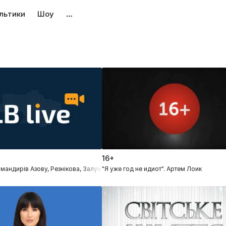
льтики
Шоу
…
16+
мандирів Азову, Резнікова, Залужного і Кличка за 20.07.2023
"Я уже год не идиот". Артем Лоик