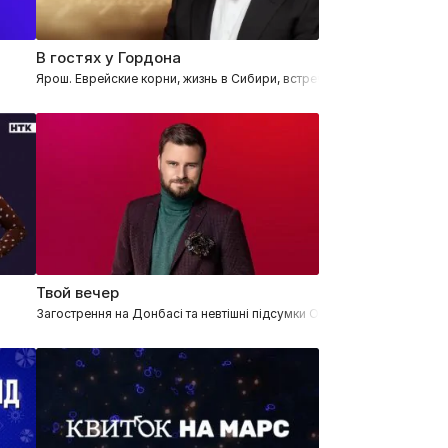
В гостях у Гордона
Ярош. Еврейские корни, жизнь в Сибири, встреча с Януковичем, кто
Твой вечер
Загострення на Донбасі та невтішні підсумки Олімпіади для збірної 