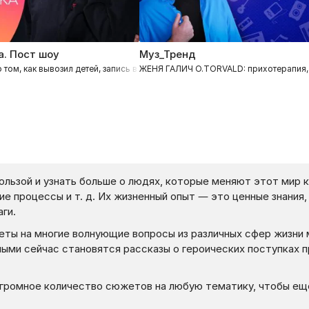
. Пост шоу
Муз_Тренд
услане Писанке, поддержка украинских талантов
 том, как вывозил детей, запись в ТРО, военный Киев и новые проекты
ЖЕНЯ ГАЛИЧ O.TORVALD: прихотерапия, 
ользой и узнать больше о людях, которые меняют этот мир к
кие процессы и т. д. Их жизненный опыт — это ценные знания
ги.
веты на многие волнующие вопросы из различных сфер жизни
ными сейчас становятся рассказы о героических поступках 
громное количество сюжетов на любую тематику, чтобы ещ