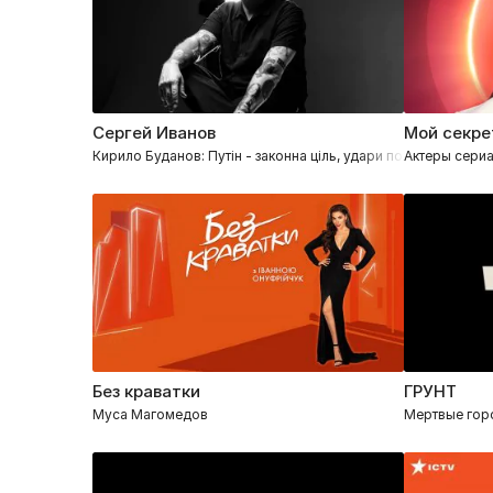
Сергей Иванов
Мой секре
Кирило Буданов: Путін - законна ціль, удари по Кремлю, впл
Актеры сериа
Без краватки
ГРУНТ
Муса Магомедов
Мертвые горо