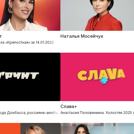
т
Наталья Мосейчук
ив Пригожина, ліквідація воєнних злочинців за 16.05.2023
ла «Крепостная» за 14.01.2022
Слава+
да Донбасса, россияне-амебы, новая книга, безумная пропаганда за 06.
Анастасия Половинкина. Холостяк 2025 з