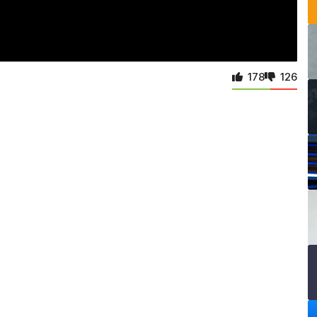
178
126