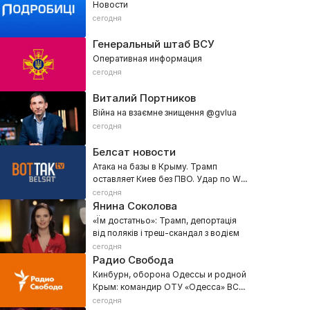
Новости
сегодня
Генеральный штаб ВСУ
Оперативная информация
сегодня
Виталий Портников
Війна на взаємне знищення @gvlua
сегодня
Белсат новости
Атака на базы в Крыму. Трамп
оставляет Киев без ПВО. Удар по WB
в Екатеринбурге
сегодня
Янина Соколова
«Їм достатньо»: Трамп, депортація
від поляків і треш-скандал з водієм
сегодня
Радио Свобода
Кинбурн, оборона Одессы и родной
Крым: командир ОТУ «Одесса» ВСУ
Денис Носиков
сегодня