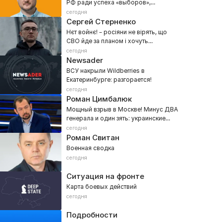
РФ ради успеха «выборов»,
мобилизации и наступления на
сегодня
Донбасс
Сергей Стерненко
Нєт войнє! – росіяни не вірять, що
СВО йде за планом і хочуть
переговорів
сегодня
Newsader
ВСУ накрыли Wildberries в
Екатеринбурге: разгорается!
сегодня
Роман Цимбалюк
Мощный взрыв в Москве! Минус ДВА
генерала и один зять: украинские
спецслужбы рвут столицу РФ
сегодня
Роман Свитан
Военная сводка
сегодня
Ситуация на фронте
Карта боевых действий
сегодня
Подробности