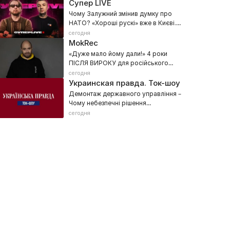
Супер LIVE
Чому Залужний змінив думку про
НАТО? «Хороші рускі» вже в Києві.
Балістика КНДР та ППО для України
сегодня
MokRec
«Дуже мало йому дали!» 4 роки
ПІСЛЯ ВИРОКУ для російського
військового – Фільм Данила
сегодня
Мокрика
Украинская правда. Ток-шоу
Демонтаж державного управління –
Чому небезпечні рішення
Зеленського? – Вибори неминучі
сегодня