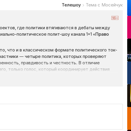
Телешоу
Тема с Мосейчук
роектов, где политики втягиваются в дебаты между
иально-политическое полит-шоу канала 1+1 «
Право
то, что и в классическом формате политического ток-
Участники — четыре политика, которых проверяют
енность, правдивость и честность. В отличие
его, только голос, который координирует действия
ли не знают, кто руководит всем «процессом».
 зрителям предоставляется право голосования
утствующих в студии. Есть такой момент, как
иболее интересные из них оглашает ведущий. Самые
стесняются задавать неудобные, каверзные и прямые
стников на выбранные в начале программы темы. Затем
з которых дают по 2 минуты. Ведущий вправе