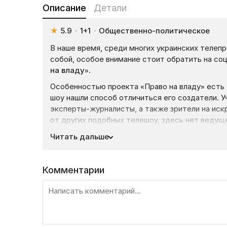
Описание
Детали
★
5.9
·
1+1
·
Общественно-политическое
В наше время, среди многих украинских телеп
собой, особое внимание стоит обратить на соц
на владу
».
Особенностью проекта «Право на владу» есть 
шоу нашли способ отличиться его создатели. 
эксперты-журналисты, а также зрители на искр
от других подобных телешоу, здесь нет ведущ
в студии. Поэтому, ни политики, ни даже зрите
Читать дальше
Эфир длится около двух часов, и за это время
по телефону и в интернете за политиков, прис
Комментарии
интерактив-вопросы от интернет-зрителей. На
активные зрители, как правило, студенты, не 
вопросы.
В начале, ведущий устраивает блиц-опрос уча
следуют более серозные вопросы, на каждый и