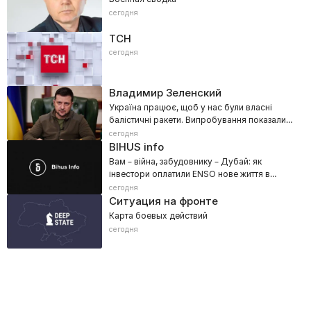
сегодня
ТСН
сегодня
Владимир Зеленский
Україна працює, щоб у нас були власні
балістичні ракети. Випробування показали
хороші перспективи
сегодня
BIHUS info
Вам – війна, забудовнику – Дубай: як
інвестори оплатили ENSO нове життя в
Еміратах
сегодня
Ситуация на фронте
Карта боевых действий
сегодня