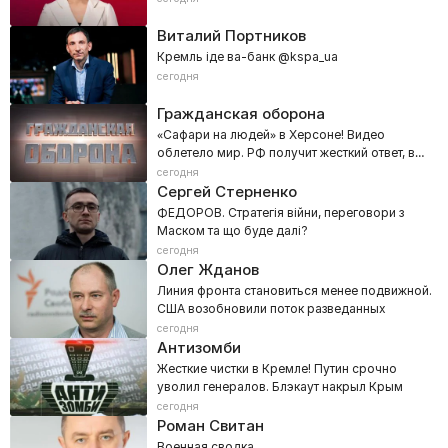
Виталий Портников
Кремль іде ва-банк @kspa_ua
сегодня
Гражданская оборона
«Сафари на людей» в Херсоне! Видео
облетело мир. РФ получит жесткий ответ, в
Кремле задрожали
сегодня
Сергей Стерненко
ФЕДОРОВ. Стратегія війни, переговори з
Маском та що буде далі?
сегодня
Олег Жданов
Линия фронта становиться менее подвижной.
США возобновили поток разведанных
сегодня
Антизомби
Жесткие чистки в Кремле! Путин срочно
уволил генералов. Блэкаут накрыл Крым
сегодня
Роман Свитан
Военная сводка