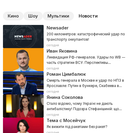
Кино
Шоу
Мультики
Новости
Newsader
200 километров: катастрофический удар по
транспорту оккупантов!
сегодня
Иван Яковина
Ликвидация РФ-генералов. Удары по WB —
часть стратегии ВСУ. Перспективы
украинской баллистики
сегодня
Роман Цимбалюк
Смерть генерала в Москве и удар по НПЗ в
Ярославле: Путин в бункере, Скабеева в
эфире!
сегодня
Янина Соколова
Стало відомо, чому Україні не дають
антибалістику! Підозра Стефанішиній: що
сталося в суді?
сегодня
Тема с Мосейчук
Як вижити під ракетами без ракет?
сегодня