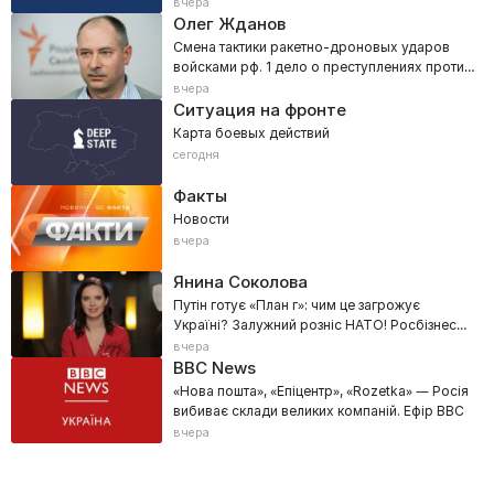
вчера
Олег Жданов
Смена тактики ракетно-дроновых ударов
войсками рф. 1 дело о преступлениях против
человечности
вчера
Ситуация на фронте
Карта боевых действий
сегодня
Факты
Новости
вчера
Янина Соколова
Путін готує «План г»: чим це загрожує
Україні? Залужний розніс НАТО! Росбізнес
визнав: Крим — не рф!
вчера
BBC News
«Нова пошта», «Епіцентр», «Rozetka» — Росія
вибиває склади великих компаній. Ефір BBC
вчера