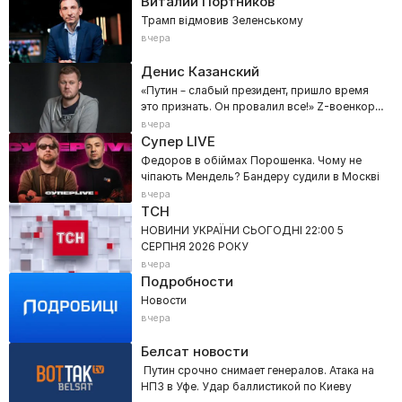
Виталий Портников
Трамп відмовив Зеленському
вчера
Денис Казанский
«Путин – слабый президент, пришло время
это признать. Он провалил все!» Z-военкора
прорвало в эфире
вчера
Супер LIVE
Федоров в обіймах Порошенка. Чому не
чіпають Мендель? Бандеру судили в Москві
вчера
ТСН
НОВИНИ УКРАЇНИ СЬОГОДНІ 22:00 5
СЕРПНЯ 2026 РОКУ
вчера
Подробности
Новости
вчера
Белсат новости
Путин срочно снимает генералов. Атака на
НПЗ в Уфе. Удар баллистикой по Киеву