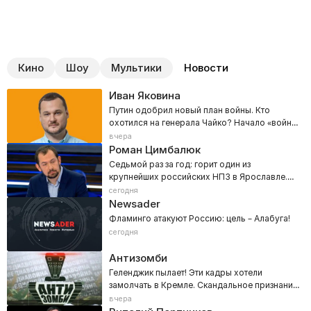
Кино
Шоу
Мультики
Новости
Иван Яковина
Путин одобрил новый план войны. Кто
охотился на генерала Чайко? Начало «войны
городов»
вчера
Роман Цимбалюк
Седьмой раз за год: горит один из
крупнейших российских НПЗ в Ярославле.
«Путин, где бензин?»
сегодня
Newsader
Фламинго атакуют Россию: цель – Алабуга!
сегодня
Антизомби
Геленджик пылает! Эти кадры хотели
замолчать в Кремле. Скандальное признание
Кузичева вне эфира
вчера