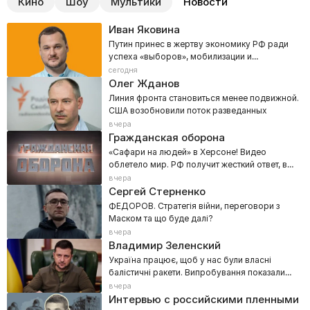
Кино
Шоу
Мультики
Новости
Иван Яковина
Путин принес в жертву экономику РФ ради
успеха «выборов», мобилизации и
наступления на Донбасс
сегодня
Олег Жданов
Линия фронта становиться менее подвижной.
США возобновили поток разведанных
вчера
Гражданская оборона
«Сафари на людей» в Херсоне! Видео
облетело мир. РФ получит жесткий ответ, в
Кремле задрожали
вчера
Сергей Стерненко
ФЕДОРОВ. Стратегія війни, переговори з
Маском та що буде далі?
вчера
Владимир Зеленский
Україна працює, щоб у нас були власні
балістичні ракети. Випробування показали
хороші перспективи
вчера
Интервью с российскими пленными