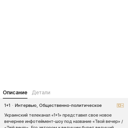
Описание
Детали
1+1
·
Интервью, Общественно-политическое
Украинский телеканал «1+1» представил свое новое
вечернее инфотеймент-шоу под название «Твой вечер» /
«Твій вечір». Его автором и ведущим будет ведущий