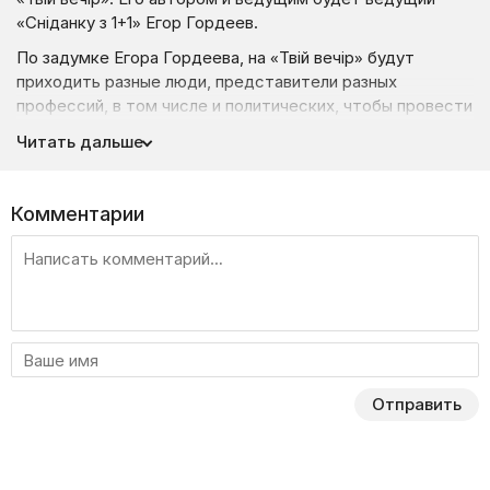
«Сніданку з 1+1» Егор Гордеев.
По задумке Егора Гордеева, на «Твій вечір» будут
приходить разные люди, представители разных
профессий, в том числе и политических, чтобы провести
непринужденную вечернюю беседу о важных на сегодня
Читать дальше
темах. Каждый выпуск будет ограничен четырьмя
гостями. Причем все они будут разношерстными, чтобы
рассмотреть актуальные события под различными
Комментарии
ракурсами.
Общественная жизнь Украины, политика, спорт, культура
и многое другое — все это будет попадать в фокус
новой программы «Твой вечер» / «Твій вечір». Как
признался сам Гордеев, каждый день, когда он шел
домой после работы, думал о том, что происходит
вокруг него. Именно так и появилась идея для вечерней
Отправить
программы. На ней вы не сможете увидеть большой
накал страстей или брань прямо в студии. «Твой вечер» /
«Твій вечір» будет выходить в 22:45, три раза в неделю,
с понедельника по среду.