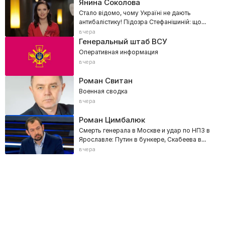
Янина Соколова
Стало відомо, чому Україні не дають
антибалістику! Підозра Стефанішиній: що
сталося в суді?
вчера
Генеральный штаб ВСУ
Оперативная информация
вчера
Роман Свитан
Военная сводка
вчера
Роман Цимбалюк
Смерть генерала в Москве и удар по НПЗ в
Ярославле: Путин в бункере, Скабеева в
эфире!
вчера