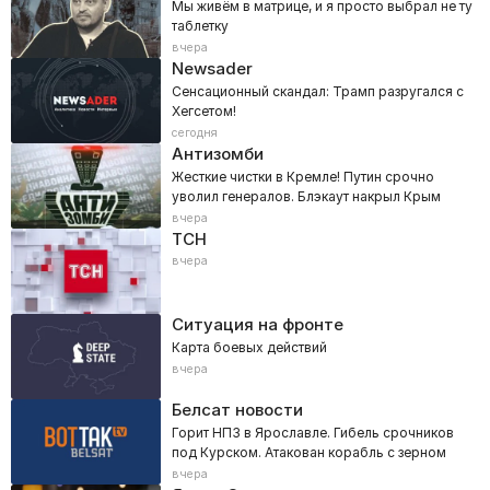
Мы живём в матрице, и я просто выбрал не ту
таблетку
вчера
Newsader
Сенсационный скандал: Трамп разругался с
Хегсетом!
сегодня
Антизомби
Жесткие чистки в Кремле! Путин срочно
уволил генералов. Блэкаут накрыл Крым
вчера
ТСН
вчера
Ситуация на фронте
Карта боевых действий
вчера
Белсат новости
Горит НПЗ в Ярославле. Гибель срочников
под Курском. Атакован корабль с зерном
вчера