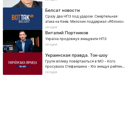
Белсат новости
Сразу два НПЗ под ударом. Смертельная
атака на Киев. Милохин поддержал «Яблоко»
сегодня
Виталий Портников
Україна продовжує знищувати НПЗ
сегодня
Украинская правда. Ток-шоу
Групи впливу повертаються в МО – Кого
просувала Стефанішина – Хто знищує рейтинг
Зеленського? – ТКАЧ
сегодня