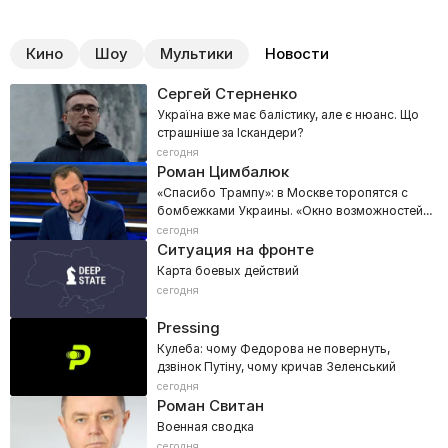
Кино
Шоу
Мультики
Новости
Сергей Стерненко
Україна вже має балістику, але є нюанс. Що
страшніше за Іскандери?
сегодня
Роман Цимбалюк
«Спасибо Трампу»: в Москве торопятся с
бомбежками Украины. «Окно возможностей
скоро закроется»!
сегодня
Ситуация на фронте
Карта боевых действий
сегодня
Pressing
Кулеба: чому Федорова не повернуть,
дзвінок Путіну, чому кричав Зеленський
сегодня
Роман Свитан
Военная сводка
сегодня