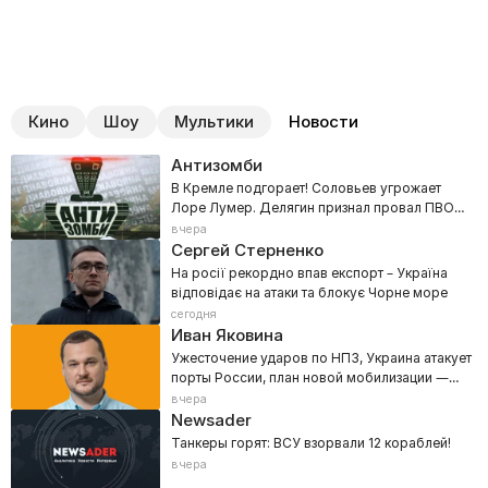
Кино
Шоу
Мультики
Новости
Антизомби
В Кремле подгорает! Соловьев угрожает
Лоре Лумер. Делягин признал провал ПВО
РФ
вчера
Сергей Стерненко
На росії рекордно впав експорт – Україна
відповідає на атаки та блокує Чорне море
сегодня
Иван Яковина
Ужесточение ударов по НПЗ, Украина атакует
порты России, план новой мобилизации —
800 тысяч
вчера
Newsader
Танкеры горят: ВСУ взорвали 12 кораблей!
вчера