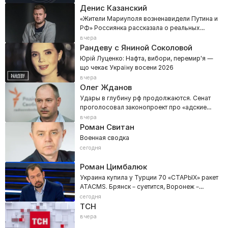
Денис Казанский
«Жители Мариуполя возненавидели Путина и
РФ» Россиянка рассказала о реальных
настроениях Донбасса
вчера
Рандеву с Яниной Соколовой
Юрій Луценко: Нафта, вибори, перемир'я —
що чекає Україну восени 2026
вчера
Олег Жданов
Удары в глубину рф продолжаются. Сенат
проголосовал законопроект про «адские
санкции»
вчера
Роман Свитан
Военная сводка
сегодня
Роман Цимбалюк
Украина купила у Турции 70 «СТАРЫХ» ракет
ATACMS. Брянск – суетится, Воронеж –
нервничает!
сегодня
ТСН
вчера