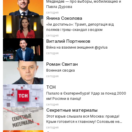
Медведев — про выборы, мобилизацию и
Павла Дурова
сегодня
Янина Соколова
«Їм достатньо»: Трамп, депортація від
поляків і треш-скандал з водієм
сегодня
Виталий Портников
Війна на взаємне знищення @gvlua
сегодня
Роман Свитан
Военная сводка
сегодня
ТСН
Палало в Єкатеринбурзі! Удар за понад 2000
км! Росіяни в паніці!
сегодня
Секретные материалы
Этот взрыв слышала вся Москва: правда!
Крым готовится к главному! Соловьев не
выдержал
сегодня