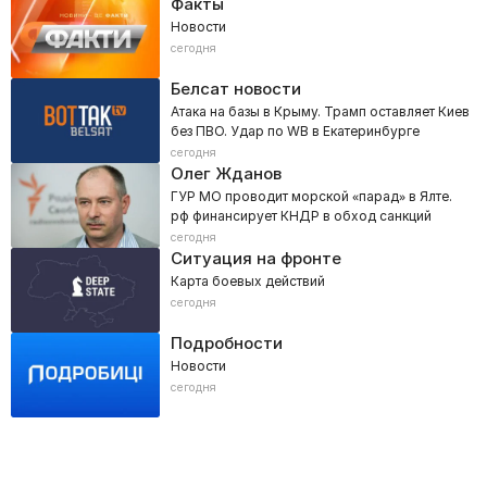
Факты
Новости
сегодня
Белсат новости
Атака на базы в Крыму. Трамп оставляет Киев
без ПВО. Удар по WB в Екатеринбурге
сегодня
Олег Жданов
ГУР МО проводит морской «парад» в Ялте.
рф финансирует КНДР в обход санкций
сегодня
Ситуация на фронте
Карта боевых действий
сегодня
Подробности
Новости
сегодня