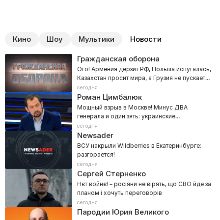
Кино
Шоу
Мультики
Новости
Гражданская оборона
Ого! Армения дерзит РФ, Польша испугалась,
Казахстан просит мира, а Грузия не пускает
Ани Лорак
сегодня
Роман Цимбалюк
Мощный взрыв в Москве! Минус ДВА
генерала и один зять: украинские
спецслужбы рвут столицу РФ
сегодня
Newsader
ВСУ накрыли Wildberries в Екатеринбурге:
разгорается!
сегодня
Сергей Стерненко
Нєт войнє! – росіяни не вірять, що СВО йде за
планом і хочуть переговорів
сегодня
Пародии Юрия Великого