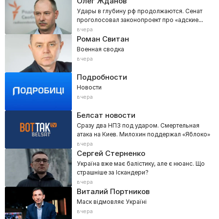
Олег Жданов
Удары в глубину рф продолжаются. Сенат
проголосовал законопроект про «адские
санкции»
вчера
Роман Свитан
Военная сводка
вчера
Подробности
Новости
вчера
Белсат новости
Сразу два НПЗ под ударом. Смертельная
атака на Киев. Милохин поддержал «Яблоко»
вчера
Сергей Стерненко
Україна вже має балістику, але є нюанс. Що
страшніше за Іскандери?
вчера
Виталий Портников
Маск відмовляє Україні
вчера