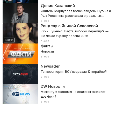
Денис Казанский
«Жители Мариуполя возненавидели Путина и
РФ» Россиянка рассказала о реальных
настроениях Донбасса
вчера
Рандеву с Яниной Соколовой
Юрій Луценко: Нафта, вибори, перемир'я —
що чекає Україну восени 2026
вчера
Факты
Новости
вчера
Newsader
Танкеры горят: ВСУ взорвали 12 кораблей!
вчера
DW Новости
Міскантус: економія на опаленні та захист
довкілля?
вчера