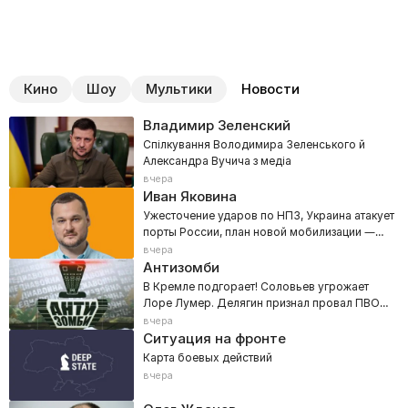
Кино
Шоу
Мультики
Новости
Владимир Зеленский
Спілкування Володимира Зеленського й
Александра Вучича з медіа
вчера
Иван Яковина
Ужесточение ударов по НПЗ, Украина атакует
порты России, план новой мобилизации —
800 тысяч
вчера
Антизомби
В Кремле подгорает! Соловьев угрожает
Лоре Лумер. Делягин признал провал ПВО
РФ
вчера
Ситуация на фронте
Карта боевых действий
вчера