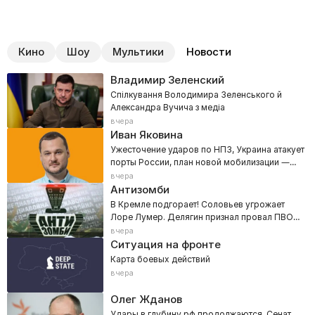
Кино
Шоу
Мультики
Новости
Владимир Зеленский
Спілкування Володимира Зеленського й
Александра Вучича з медіа
вчера
Иван Яковина
Ужесточение ударов по НПЗ, Украина атакует
порты России, план новой мобилизации —
800 тысяч
вчера
Антизомби
В Кремле подгорает! Соловьев угрожает
Лоре Лумер. Делягин признал провал ПВО
РФ
вчера
Ситуация на фронте
Карта боевых действий
вчера
Олег Жданов
Удары в глубину рф продолжаются. Сенат