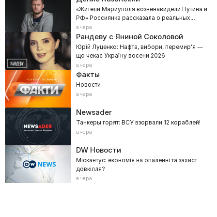
«Жители Мариуполя возненавидели Путина и
РФ» Россиянка рассказала о реальных
настроениях Донбасса
вчера
Рандеву с Яниной Соколовой
Юрій Луценко: Нафта, вибори, перемир'я —
що чекає Україну восени 2026
вчера
Факты
Новости
вчера
Newsader
Танкеры горят: ВСУ взорвали 12 кораблей!
вчера
DW Новости
Міскантус: економія на опаленні та захист
довкілля?
вчера