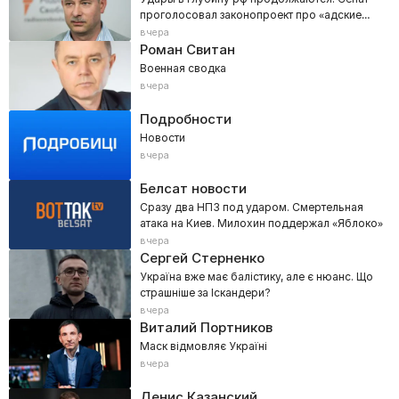
проголосовал законопроект про «адские
санкции»
вчера
Роман Свитан
Военная сводка
вчера
Подробности
Новости
вчера
Белсат новости
Сразу два НПЗ под ударом. Смертельная
атака на Киев. Милохин поддержал «Яблоко»
вчера
Сергей Стерненко
Україна вже має балістику, але є нюанс. Що
страшніше за Іскандери?
вчера
Виталий Портников
Маск відмовляє Україні
вчера
Денис Казанский