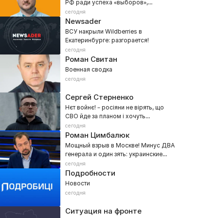
РФ ради успеха «выборов»,
мобилизации и наступления на
сегодня
Донбасс
Newsader
ВСУ накрыли Wildberries в
Екатеринбурге: разгорается!
сегодня
Роман Свитан
Военная сводка
сегодня
Сергей Стерненко
Нєт войнє! – росіяни не вірять, що
СВО йде за планом і хочуть
переговорів
сегодня
Роман Цимбалюк
Мощный взрыв в Москве! Минус ДВА
генерала и один зять: украинские
спецслужбы рвут столицу РФ
сегодня
Подробности
Новости
сегодня
Ситуация на фронте