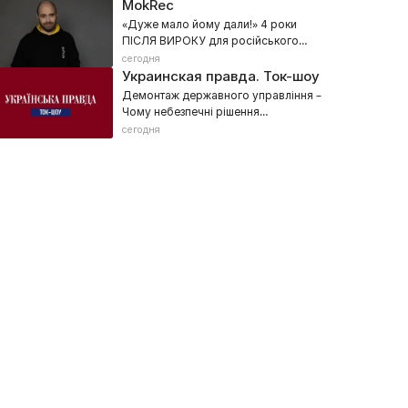
MokRec
«Дуже мало йому дали!» 4 роки
ПІСЛЯ ВИРОКУ для російського
військового – Фільм Данила
сегодня
Мокрика
Украинская правда. Ток-шоу
Демонтаж державного управління –
Чому небезпечні рішення
Зеленського? – Вибори неминучі
сегодня
успільне Новини
Бомбардир
026, Общественно-политическое, Новости
2026, Военное, Интервью