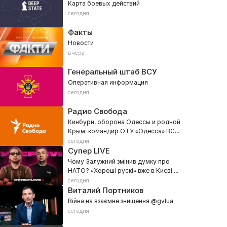
Карта боевых действий
сегодня
Факты
Новости
вчера
Генеральный штаб ВСУ
Оперативная информация
сегодня
Радио Свобода
Кинбурн, оборона Одессы и родной
Крым: командир ОТУ «Одесса» ВСУ
Денис Носиков
сегодня
Супер LIVE
Чому Залужний змінив думку про
НАТО? «Хороші рускі» вже в Києві.
Балістика КНДР та ППО для України
сегодня
Виталий Портников
Війна на взаємне знищення @gvlua
сегодня