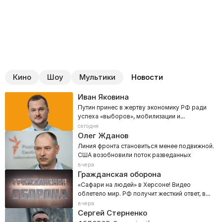
Кино
Шоу
Мультики
Новости
Иван Яковина
Путин принес в жертву экономику РФ ради
успеха «выборов», мобилизации и
наступления на Донбасс
сегодня
Олег Жданов
Линия фронта становиться менее подвижной.
США возобновили поток разведанных
вчера
Гражданская оборона
«Сафари на людей» в Херсоне! Видео
облетело мир. РФ получит жесткий ответ, в
Кремле задрожали
вчера
Сергей Стерненко