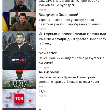
ФЕДОРОВ. Стратегія війни, переговори з
Маском та що буде далі?
вчера
Владимир Зеленский
Україна працює, щоб у нас були власні
балістичні ракети. Випробування показали
хороші перспективи
вчера
Интервью с российскими пленными
Мы живём в матрице, и я просто выбрал не ту
таблетку
вчера
Newsader
Сенсационный скандал: Трамп разругался с
Хегсетом!
сегодня
Антизомби
Жесткие чистки в Кремле! Путин срочно
уволил генералов. Блэкаут накрыл Крым
вчера
ТСН
вчера