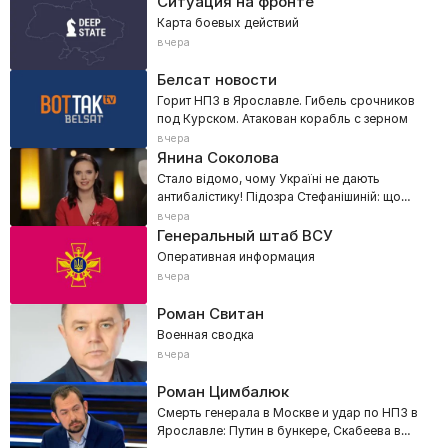
Ситуация на фронте
Карта боевых действий
вчера
Белсат новости
Горит НПЗ в Ярославле. Гибель срочников
под Курском. Атакован корабль с зерном
вчера
Янина Соколова
Стало відомо, чому Україні не дають
антибалістику! Підозра Стефанішиній: що
сталося в суді?
вчера
Генеральный штаб ВСУ
Оперативная информация
вчера
Роман Свитан
Военная сводка
вчера
Роман Цимбалюк
Смерть генерала в Москве и удар по НПЗ в
Ярославле: Путин в бункере, Скабеева в