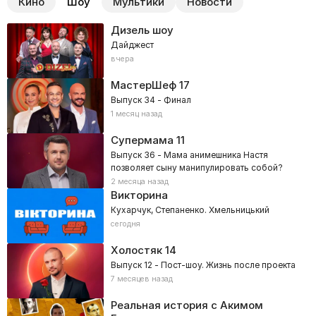
Кино
Шоу
Мультики
Новости
Дизель шоу
Дайджест
вчера
МастерШеф
17
Выпуск 34 - Финал
1 месяц назад
Супермама
11
Выпуск 36 - Мама анимешника Настя
позволяет сыну манипулировать собой?
2 месяца назад
Викторина
Кухарчук, Степаненко. Хмельницький
сегодня
Холостяк
14
Выпуск 12 - Пост-шоу. Жизнь после проекта
7 месяцев назад
Реальная история с Акимом