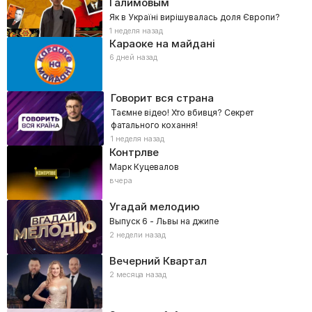
Галимовым
Як в Україні вирішувалась доля Європи?
1 неделя назад
Караоке на майдані
6 дней назад
Говорит вся страна
Таємне відео! Хто вбивця? Секрет
фатального кохання!
1 неделя назад
Контрлве
Марк Куцевалов
вчера
Угадай мелодию
Выпуск 6 - Львы на джипе
2 недели назад
Вечерний Квартал
2 месяца назад