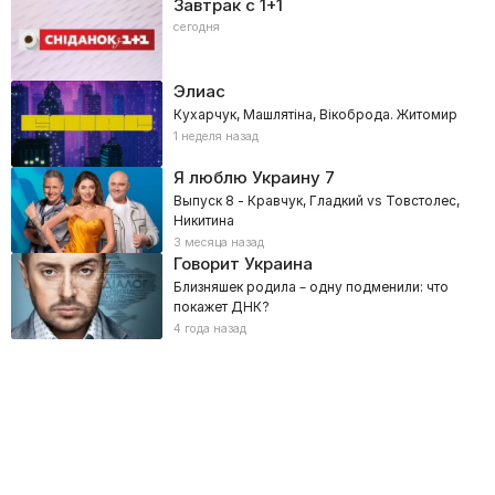
Завтрак с 1+1
сегодня
Элиас
Кухарчук, Машлятіна, Вікоброда. Житомир
1 неделя назад
Я люблю Украину
7
Выпуск 8 - Кравчук, Гладкий vs Товстолес,
Никитина
3 месяца назад
Говорит Украина
Близняшек родила – одну подменили: что
покажет ДНК?
4 года назад