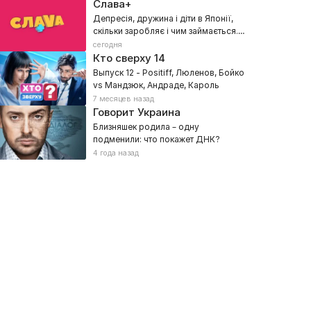
Слава+
Депресія, дружина і діти в Японії,
скільки заробляє і чим займається.
Павло Шилько
сегодня
Кто сверху
14
Выпуск 12 - Positiff, Люленов, Бойко
vs Мандзюк, Андраде, Кароль
7 месяцев назад
Говорит Украина
Близняшек родила – одну
подменили: что покажет ДНК?
4 года назад
 люблю Украину
Соловьиное шоу
ешествия
26, Интеллектуальное, Звёзды, Развлекательное, Познавательные
2025, Познавательные, Развлек