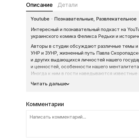
Описание
Детали
Youtube
·
Познавательные, Развлекательное
Интересный и познавательный подкаст на YouT
украинского комика Феликса Редьки и историч
Авторы в студии обсуждают различные темы и 
УНР и ЗУНР, жизненный путь Павла Скоропадс
и других выдающихся личностей нашего госуда
и ценностей, особенности нашего менталитета
Иногда к ним в гости наведываются известные
в некоторые вопросы.
Читать дальше
Так, подкаст вместе с известным шеф-поваро
историю украинской кухни, с Лерой Мандзюк по
Комментарии
Юлиан Чаплинский помог разобраться в истори
Смотрите все выпуски познавательного шоу «К
Liveam.tv.