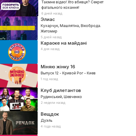
Таємне відео! Хто вбивця? Секрет
фатального кохання!
6 дней назад
Элиас
Кухарчук, Машлятіна, Вікоброда.
Житомир
5 дней назад
Караоке на майдані
4 дня назад
Міняю жінку
16
Выпуск 12 - Кривой Рог – Киев
1 год назад
Клуб дилетантов
Рудинський, Шевченко
2 недели назад
Вещдок
Дуэль
4 года назад