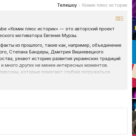
Телешоу
Комик плюс историк
ube «Комик плюс историк» — это авторский проект
еского мотиватора Евгения Мурзы.
факты из прошлого, такие как, например, объединение
кого, Степана Бандеры, Дмитрия Вишневецкого
рства, узнают историю развития украинских традиций
 и много других не менее интересных моментов.
 персоны, которые помогают глубже погружаться
м Евгением Клопотенко открыл с другой стороны
говорили о мадьярах и диких украинцах Закарпатья,
и украинской архитектуры и многое другое.
омик плюс историк» онлайн на нашем сайте —