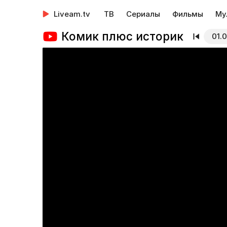
Liveam.tv
ТВ
Сериалы
Фильмы
Му
Комик плюс историк
01.