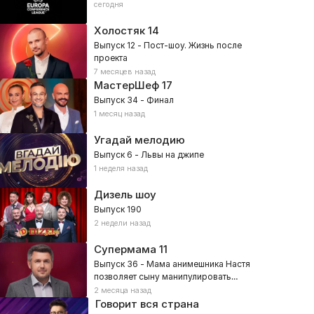
сегодня
Холостяк
14
Выпуск 12 - Пост-шоу. Жизнь после
проекта
7 месяцев назад
МастерШеф
17
Выпуск 34 - Финал
1 месяц назад
Угадай мелодию
Выпуск 6 - Львы на джипе
1 неделя назад
Дизель шоу
Выпуск 190
2 недели назад
Супермама
11
Выпуск 36 - Мама анимешника Настя
позволяет сыну манипулировать
собой?
2 месяца назад
Говорит вся страна