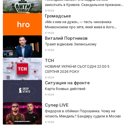
замолчать в Кремле. Скандальное признание
Кузичева вне эфира
вчера
Громадське
«Ми з ним не дуже», — тесть чиновника
Мінекономіки про зятя, який живе в його
будинку в Козині
вчера
Виталий Портников
Трамп відмовив Зеленському
вчера
ТСН
НОВИНИ УКРАЇНИ СЬОГОДНІ 22:00 5
СЕРПНЯ 2026 РОКУ
вчера
Ситуация на фронте
Карта боевых действий
вчера
Супер LIVE
Федоров в обіймах Порошенка. Чому не
чіпають Мендель? Бандеру судили в Москві
вчера