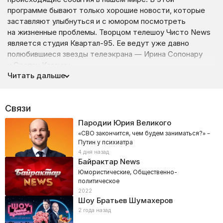
программе бывают только хорошие новости, которые
заставляют улыбнуться и с юмором посмотреть
на жизненные проблемы. Творцом телешоу Чисто News
является студия Квартал-95. Ее ведут уже давно
полюбившиеся звезды телеэкрана — Ирина Сопонару
и Степан Казанин.
Читать дальше
В новостях «Чисто News» есть несколько рубрик,
которые ни одного зрителя не смогут оставить
равнодушным. Если представить типичный выпуск
Связи
хороших новостей от Чисто Ньюз, то он будет таким:
Пародии Юрия Великого
Рубрику Рот народа, где в комедийной форме один
«СВО закончится, чем будем заниматься?» –
из артистов Квартала будет комментировать
Путин у психиатра
новости
4 дня назад
Байрактар News
Репортаж корреспондента Артема, который
Юмористические, Общественно-
будет в очередной раз обращаться к обычным
политическое
прохожим с вопросом на тему какой-нибудь
2022
выдуманной и глупой новости, которую люди
Шоу Братьев Шумахеров
воспринимают за правду
2 года назад
Также в чисто Чисто News будут