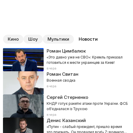
Кино
Шоу
Мультики
Новости
Роман Цимбалюк
«Это давно уже не СВО»: Кремль приказал
готовиться к мести украинцев за Киев!
вчера
Роман Свитан
Военная сводка
вчера
Сергей Стерненко
КНДР готує ракетні атаки проти України. ФСБ
обʼєдналася із Трухою
вчера
Денис Казанский
«Путин – слабый президент, пришло время
это признать. Он провалил все!» Z-военкора