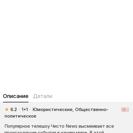
Описание
Детали
★
6.2
·
1+1
·
Юмористические, Общественно-
политическое
Популярное телешоу Чисто News высмеивает все
происходящие события в нашем мире. В этой