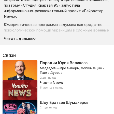
поэтому «Студия Квартал 95» запустила
информационно-развлекательный проект «Байрактар
News».
Юмористическая программа задумана как средство
психологической помощи украинцам в сложные военные
времена. Шоу помогает снизить градус напряжения
Читать дальше
подавая основные новости не голыми фактами, а через
призму юмора.
Связи
Авторы проекта уверены, что умение высмеивать
агрессора делает украинский народ только сильнее.
Пародии Юрия Великого
Поэтому Женя и Саша из киевской студии оказывают
Медведев — про выборы, мобилизацию и
поддержку ВСУ и Теробороне, а также пытаются
Павла Дурова
поднять боевой дух нации, чтобы помочь приблизить
2 дня назад
Чисто News
победу над врагом.
5 месяцев назад
За Украиной правда и сила, а «Байрактор News» —
юмористическое оружие страны!
Шоу Братьев Шумахеров
2 года назад