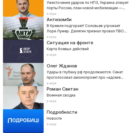
Ужесточение ударов по НПЗ, Украина атакует
порты России, план новой мобилизации —
800 тысяч
вчера
Антизомби
В Кремле подгорает! Соловьев угрожает
Лоре Лумер. Делягин признал провал ПВО
РФ
вчера
Ситуация на фронте
Карта боевых действий
вчера
Олег Жданов
Удары в глубину рф продолжаются. Сенат
проголосовал законопроект про «адские
санкции»
вчера
Роман Свитан
Военная сводка
вчера
Подробности
Новости
вчера