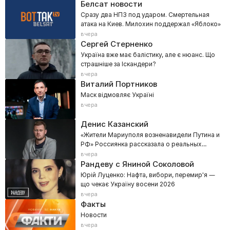
Белсат новости
Сразу два НПЗ под ударом. Смертельная
атака на Киев. Милохин поддержал «Яблоко»
вчера
Сергей Стерненко
Україна вже має балістику, але є нюанс. Що
страшніше за Іскандери?
вчера
Виталий Портников
Маск відмовляє Україні
вчера
Денис Казанский
«Жители Мариуполя возненавидели Путина и
РФ» Россиянка рассказала о реальных
настроениях Донбасса
вчера
Рандеву с Яниной Соколовой
Юрій Луценко: Нафта, вибори, перемир'я —
що чекає Україну восени 2026
вчера
Факты
Новости
вчера