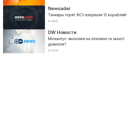
Newsader
Танкеры горят: ВСУ взорвали 12 кораблей!
вчера
DW Новости
Міскантус: економія на опаленні та захист
довкілля?
вчера