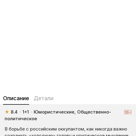
Описание
Детали
★
8.4
·
1+1
·
Юмористические, Общественно-
политическое
В борьбе с российским оккупантом, как никогда важно
сохранить «холодную» голову и критическое мышление,