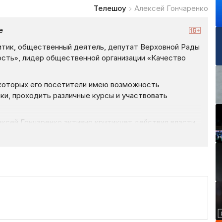
Телешоу
Алексей Гончаренко
е
итик, общественный деятель, депутат Верховной Рады
ость», лидер общественной организации «Качество
 которых его посетители имею возможность
ки, проходить различные курсы и участвовать
лексей Гончаренко активно критикует действия власти,
ает деятельность парламента, обсуждает все
ирует мнения тех, от кого зависит судьба и развитие
ует текущее положение дел, делает аналитические
пример, Гончаренко смотрит российские
тересные фрагменты, чтобы показать всю абсурдность
Украины.