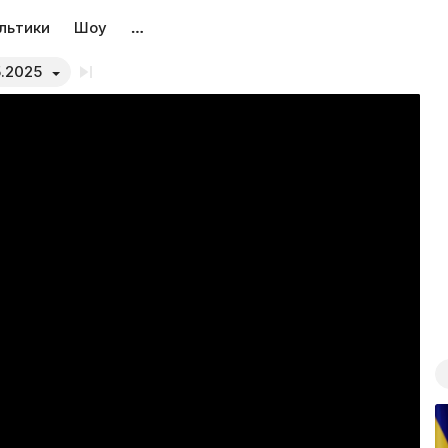
льтики
Шоу
…
5.2025