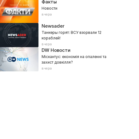
Факты
Новости
вчера
Newsader
Танкеры горят: ВСУ взорвали 12
кораблей!
вчера
DW Новости
Міскантус: економія на опаленні та
захист довкілля?
вчера