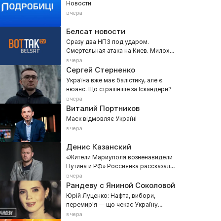
Новости
вчера
Белсат новости
Сразу два НПЗ под ударом.
Смертельная атака на Киев. Милохин
поддержал «Яблоко»
вчера
Сергей Стерненко
Україна вже має балістику, але є
нюанс. Що страшніше за Іскандери?
вчера
Виталий Портников
Маск відмовляє Україні
вчера
Денис Казанский
«Жители Мариуполя возненавидели
Путина и РФ» Россиянка рассказала
о реальных настроениях Донбасса
вчера
Рандеву с Яниной Соколовой
Юрій Луценко: Нафта, вибори,
перемир'я — що чекає Україну
восени 2026
вчера