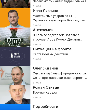
Зеленського й Александра Вучича з
медіа
вчера
Иван Яковина
Ужесточение ударов по НПЗ,
Украина атакует порты России, план
новой мобилизации — 800 тысяч
вчера
Антизомби
В Кремле подгорает! Соловьев
угрожает Лоре Лумер. Делягин
признал провал ПВО РФ
вчера
Ситуация на фронте
Карта боевых действий
вчера
Олег Жданов
Удары в глубину рф продолжаются.
Сенат проголосовал законопроект
про «адские санкции»
вчера
Роман Свитан
Военная сводка
вчера
Подробности