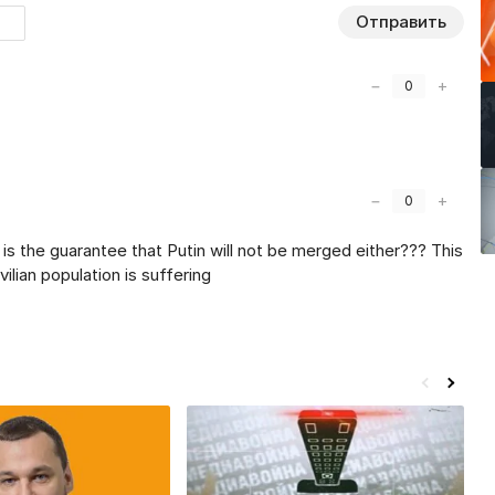
Отправить
−
+
0
−
+
0
s the guarantee that Putin will not be merged either??? This
vilian population is suffering