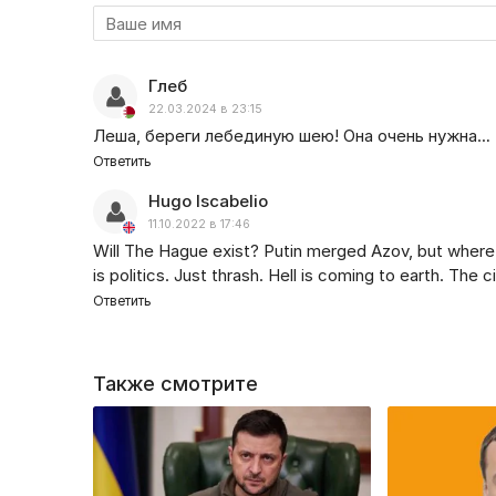
Глеб
22.03.2024 в 23:15
Леша, береги лебединую шею! Она очень нужна…
Ответить
Hugo Iscabelio
11.10.2022 в 17:46
Will The Hague exist? Putin merged Azov, but where i
is politics. Just thrash. Hell is coming to earth. The ci
Ответить
Также смотрите