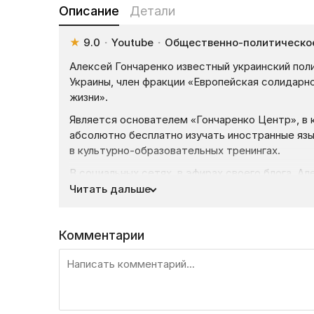
Описание
Детали
★
9.0
·
Youtube
·
Общественно-политическо
Алексей Гончаренко известный украинский пол
Украины, член фракции «Европейская солидарн
жизни».
Является основателем «Гончаренко Центр», в
абсолютно бесплатно изучать иностранные язы
в культурно-образовательных тренингах.
В социальных сетях, в эфирах своего блога, А
отстаивает европейский путь Украины, освещ
Читать дальше
происходящие политические события и коммент
украинского государства.
Комментарии
На данном этапе Алексей Гончаренко анализир
видео, разбирает, что происходит у врага. На
пропагандистские шоу и показывает самые ин
России и ее войны, которую она ведет против 