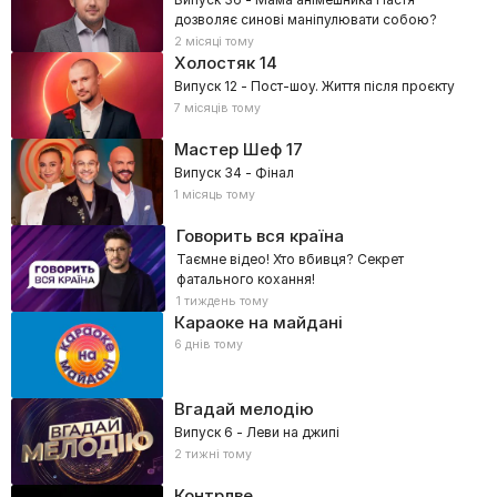
дозволяє синові маніпулювати собою?
2 місяці тому
Холостяк
14
Випуск 12 - Пост-шоу. Життя після проєкту
7 місяців тому
Мастер Шеф
17
Випуск 34 - Фінал
1 місяць тому
Говорить вся країна
Таємне відео! Хто вбивця? Секрет
фатального кохання!
1 тиждень тому
Караоке на майдані
6 днів тому
Вгадай мелодію
Випуск 6 - Леви на джипі
2 тижні тому
Контрлве