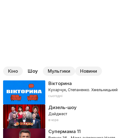
Кіно
Шоу
Мультики
Новини
Вікторина
Кухарчук, Степаненко. Хмельницький
сьогодні
Дизель-шоу
Дайджест
вчора
Супермама
11
Випуск 36 - Мама анімешника Настя