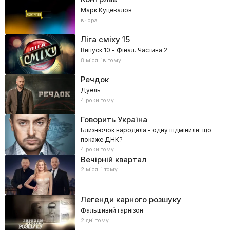
Марк Куцевалов
вчора
Ліга сміху
15
Випуск 10 - Фінал. Частина 2
8 місяців тому
Речдок
Дуель
4 роки тому
Говорить Україна
Близнючок народила - одну підмінили: що
покаже ДНК?
4 роки тому
Вечірній квартал
2 місяці тому
Легенди карного розшуку
Фальшивий гарнізон
2 дні тому