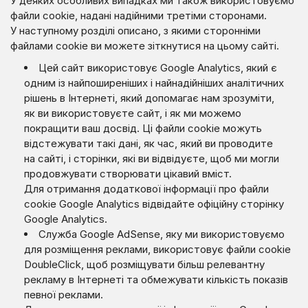
У деяких особливих випадках ми також використовуємо
файли cookie, надані надійними третіми сторонами.
У наступному розділі описано, з якими сторонніми
файлами cookie ви можете зіткнутися на цьому сайті.
Цей сайт використовує Google Analytics, який є
одним із найпоширеніших і найнадійніших аналітичних
рішень в Інтернеті, який допомагає нам зрозуміти,
як ви використовуєте сайт, і як ми можемо
покращити ваш досвід. Ці файли cookie можуть
відстежувати такі дані, як час, який ви проводите
на сайті, і сторінки, які ви відвідуєте, щоб ми могли
продовжувати створювати цікавий вміст.
Для отримання додаткової інформації про файли
cookie Google Analytics відвідайте офіційну сторінку
Google Analytics.
Служба Google AdSense, яку ми використовуємо
для розміщення реклами, використовує файли cookie
DoubleClick, щоб розміщувати більш релевантну
рекламу в Інтернеті та обмежувати кількість показів
певної реклами.