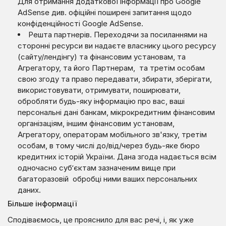
Для отримання додаткової інформації про Google
AdSense див. офіційні поширені запитання щодо
конфіденційності Google AdSense.
Решта партнерів. Переходячи за посиланнями на
сторонні ресурси ви надаєте власнику цього ресурсу
(сайту/лендінгу) та фінансовим установам, та
Агрегатору, та його Партнерам, та третім особам
свою згоду та право передавати, збирати, зберігати,
використовувати, отримувати, поширювати,
обробляти будь-яку інформацію про вас, ваші
персональні дані банкам, мікрокредитним фінансовим
організаціям, іншим фінансовим установам,
Агрегатору, операторам мобільного зв'язку, третім
особам, в тому числі до/від/через будь-яке бюро
кредитних історій України. Дана згода надається всім
одночасно суб’єктам зазначеним вище при
багаторазовій обробці ними ваших персональних
даних.
Більше інформації
Сподіваємось, це прояснило для вас речі, і, як уже