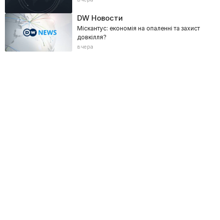
DW Новости
Міскантус: економія на опаленні та захист
довкілля?
вчера