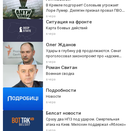
В Кремле подгорает! Соловьев угрожает
Лоре Лумер. Делягин признал провал ПВО
РФ
вчера
Ситуация на фронте
Карта боевых действий
вчера
Олег Жданов
Удары в глубину рф продолжаются. Сенат
проголосовал законопроект про «адские
санкции»
вчера
Роман Свитан
Военная сводка
вчера
Подробности
Новости
вчера
Белсат новости
Сразу два НПЗ под ударом. Смертельная
атака на Киев. Милохин поддержал «Яблоко»
вчера