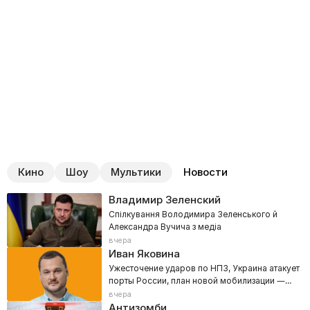
Кино
Шоу
Мультики
Новости
Владимир Зеленский
Спілкування Володимира Зеленського й
Александра Вучича з медіа
вчера
Иван Яковина
Ужесточение ударов по НПЗ, Украина атакует
порты России, план новой мобилизации —
800 тысяч
вчера
Антизомби