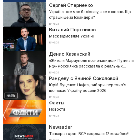
Сергей Стерненко
Україна вже має балістику, але є нюанс. Що
страшніше за Іскандери?
вчера
Виталий Портников
Маск відмовляє Україні
вчера
Денис Казанский
«Жители Мариуполя возненавидели Путина и
РФ» Россиянка рассказала о реальных
настроениях Донбасса
вчера
Рандеву с Яниной Соколовой
Юрій Луценко: Нафта, вибори, перемир'я —
що чекає Україну восени 2026
вчера
Факты
Новости
вчера
Newsader
Танкеры горят: ВСУ взорвали 12 кораблей!
вчера