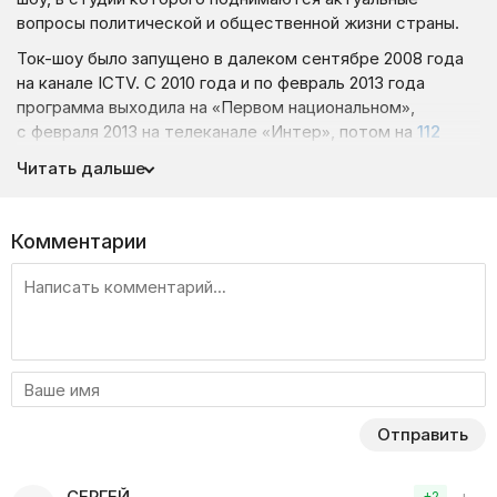
вопросы политической и общественной жизни страны.
Ток-шоу было запущено в далеком сентябре 2008 года
на канале ICTV. С 2010 года и по февраль 2013 года
программа выходила на «Первом национальном»,
с февраля 2013 на телеканале «Интер», потом на
112
Украина
, после чего на 1+1, а завершилось в формате
Читать дальше
«Шустер LIVE» на собственном канале студии —
3s.tv
.
Проблемы с финансированием, налоговой
и аннулирование на разрешение на работу в Украине
Комментарии
вынудили Савика покинуть Украину в конце 2016 года.
Сам Савелий Михайлович Шустер начинал свою
телевизионную карьеру в России на «НТВ-Плюс»
со спортивным контентом, а затем перешел на радио
«Свобода», откуда после ушел на «НТВ» и свою
российскую карьерную страницу закрыл на «РБК»
программой «Прямой эфир с Савиком Шустером».
Отправить
В июле 2019 года телеканал «Украина» анонсировал
возвращение Савика Шустера с социально-
политическим ток-шоу «Свобода слова». Ему был отдан
СЕРГЕЙ
−
+
+2