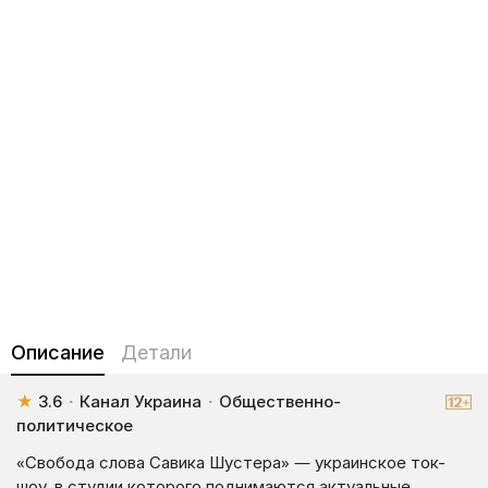
Описание
Детали
★
3.6
·
Канал Украина
·
Общественно-
политическое
«Свобода слова Савика Шустера» — украинское ток-
шоу, в студии которого поднимаются актуальные