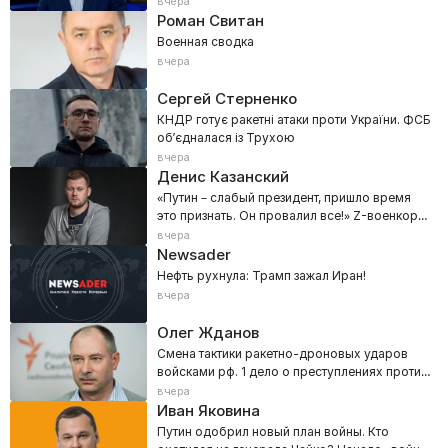
вчера
Роман Свитан
Военная сводка
вчера
Сергей Стерненко
КНДР готує ракетні атаки проти України. ФСБ
обʼєдналася із Трухою
вчера
Денис Казанский
«Путин – слабый президент, пришло время
это признать. Он провалил все!» Z-военкора
прорвало в эфире
вчера
Newsader
Нефть рухнула: Трамп зажал Иран!
вчера
Олег Жданов
Смена тактики ракетно-дроновых ударов
войсками рф. 1 дело о преступлениях против
человечности
вчера
Иван Яковина
Путин одобрил новый план войны. Кто