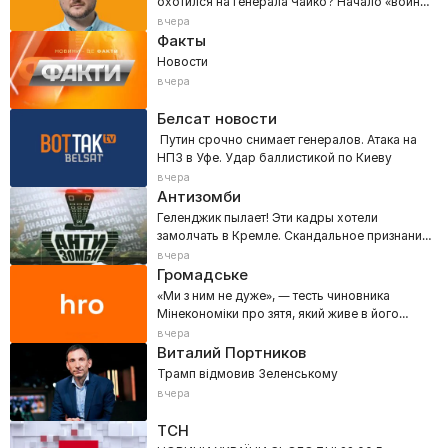
охотился на генерала Чайко? Начало «войны
городов»
вчера
Факты
Новости
вчера
Белсат новости
Путин срочно снимает генералов. Атака на
НПЗ в Уфе. Удар баллистикой по Киеву
вчера
Антизомби
Геленджик пылает! Эти кадры хотели
замолчать в Кремле. Скандальное признание
Кузичева вне эфира
вчера
Громадське
«Ми з ним не дуже», — тесть чиновника
Мінекономіки про зятя, який живе в його
будинку в Козині
вчера
Виталий Портников
Трамп відмовив Зеленському
вчера
ТСН