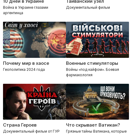
10 дней в Украине
Тайванский узел
Война в Украине глазами
Документальный фильм
аргентинца
Почему мир в хаосе
Военные стимуляторы
Геополитика 2024 года
Войны «под кайфом». Боевая
фармакология
Страна Героев
Что скрывает Ватикан?
Документальный фильм от ГУР
Грязные тайны Ватикана, которые