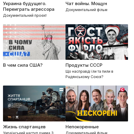
Украина будущего.
Чат войны. Мощун
Переиграть агрессора
Документальний фільм
Документальний проєкт
В чем сила США?
Продукты СССР
Що насправді їли та пили в
Радянському Союзі?
Жизнь спартанцев
Непокоренные
Український наступ очима 3
Документальний фільм