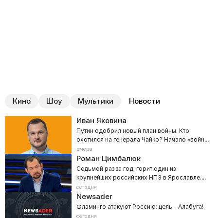
Кино
Шоу
Мультики
Новости
Иван Яковина
Путин одобрил новый план войны. Кто
охотился на генерала Чайко? Начало «войны
городов»
вчера
Роман Цимбалюк
Седьмой раз за год: горит один из
крупнейших российских НПЗ в Ярославле.
«Путин, где бензин?»
сегодня
Newsader
Фламинго атакуют Россию: цель – Алабуга!
сегодня