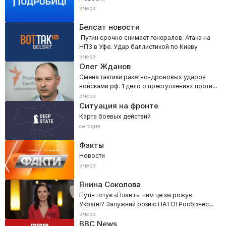
вчера
Белсат новости
Путин срочно снимает генералов. Атака на
НПЗ в Уфе. Удар баллистикой по Киеву
вчера
Олег Жданов
Смена тактики ракетно-дроновых ударов
войсками рф. 1 дело о преступлениях против
человечности
вчера
Ситуация на фронте
Карта боевых действий
сегодня
Факты
Новости
вчера
Янина Соколова
Путін готує «План г»: чим це загрожує
Україні? Залужний розніс НАТО! Росбізнес
визнав: Крим — не рф!
вчера
BBC News