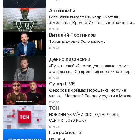
Антизомби
Геленджик пылает! Эти кадры хотели
замолчать в Кремле. Скандальное признание
Кузичева вне эфира
вчера
Виталий Портников
Трамп відмовив Зеленському
вчера
Денис Казанский
«Путин – слабый президент, пришло время
это признать. Он провалил все!» Z-военкора
прорвало в эфире
вчера
Супер LIVE
Федоров в обіймах Порошенка. Чому не
чіпають Мендель? Бандеру судили в Москві
вчера
ТСН
НОВИНИ УКРАЇНИ СЬОГОДНІ 22:00 5
СЕРПНЯ 2026 РОКУ
вчера
Подробности
Новости