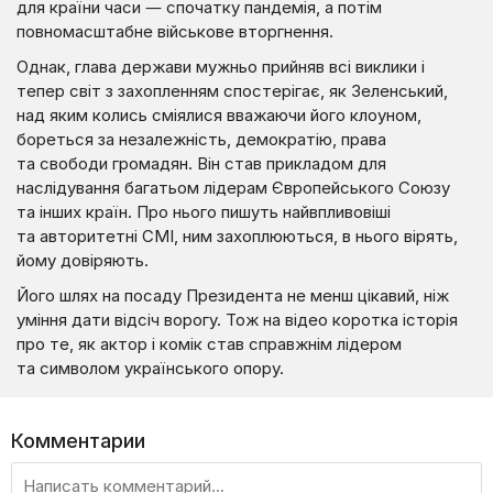
для країни часи — спочатку пандемія, а потім
повномасштабне військове вторгнення.
Однак, глава держави мужньо прийняв всі виклики і
тепер світ з захопленням спостерігає, як Зеленський,
над яким колись сміялися вважаючи його клоуном,
бореться за незалежність, демократію, права
та свободи громадян. Він став прикладом для
наслідування багатьом лідерам Європейського Союзу
та інших країн. Про нього пишуть найвпливовіші
та авторитетні СМІ, ним захоплюються, в нього вірять,
йому довіряють.
Його шлях на посаду Президента не менш цікавий, ніж
уміння дати відсіч ворогу. Тож на відео коротка історія
про те, як актор і комік став справжнім лідером
та символом українського опору.
Комментарии