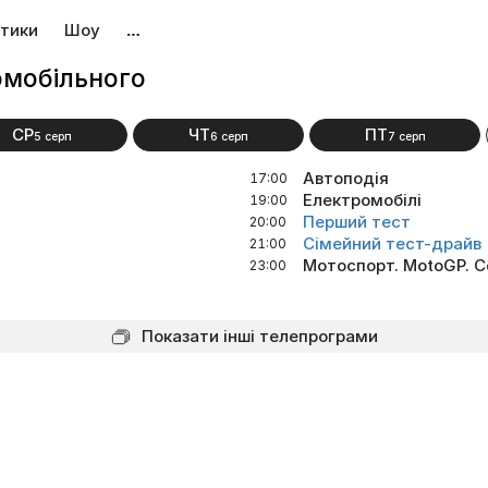
тики
Шоу
…
омобільного
СР
ЧТ
ПТ
5 серп
6 серп
7 серп
Автоподія
17:00
Електромобілі
19:00
Перший тест
20:00
Сімейний тест-драйв
21:00
Мотоспорт. MotoGP. С
23:00
Показати інші телепрограми