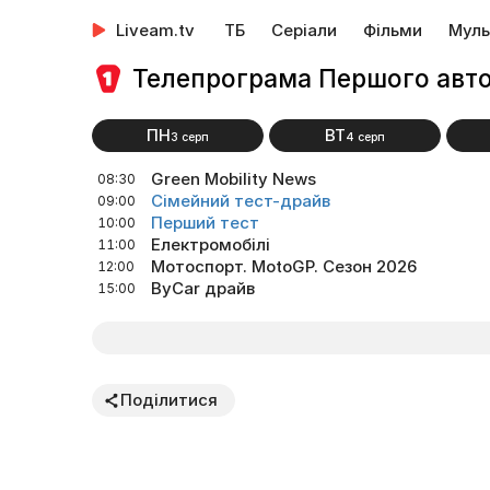
Liveam.tv
ТБ
Серіали
Фільми
Муль
Телепрограма Першого авт
ПН
ВТ
3 серп
4 серп
Green Mobility News
08:30
Сімейний тест-драйв
09:00
Перший тест
10:00
Електромобілі
11:00
Мотоспорт. MotoGP. Сезон 2026
12:00
ByCar драйв
15:00
Поділитися