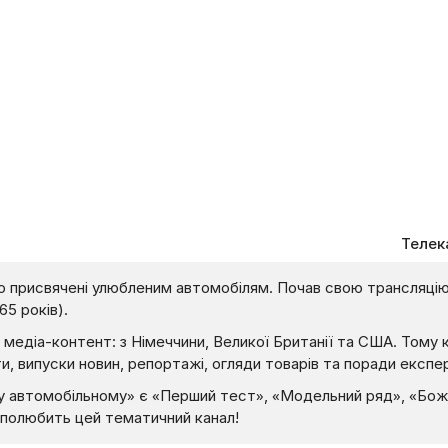
Телек
о присвячені улюбленим автомобілям. Почав свою трансляцію у
65 років).
ний медіа-контент: з Німеччини, Великої Британії та США. Том
, випуски новин, репортажі, огляди товарів та поради експер
 автомобільному» є «Перший тест», «Модельний ряд», «Боже
о полюбить цей тематичний канал!