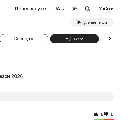
Переглянуте
UA
Увійти
Дивитися
Сьогодні
НД
ПН
9 серп
10 серп
езон 2026
0
0