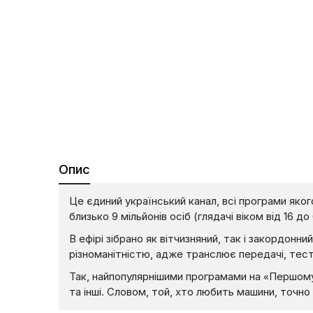
Опис
Це єдиний український канал, всі програми яког
близько 9 мільйонів осіб (глядачі віком від 16 до 
В ефірі зібрано як вітчизняний, так і закордон
різноманітністю, адже транслює передачі, тести
Так, найпопулярнішими програмами на «Першому
та інші. Словом, той, хто любить машини, точн