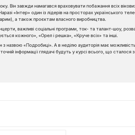
ку. Він завжди намагався враховувати побажання всіх вікових
Наразі «Інтер» один із лідерів на просторах українського телеб
тарим), а також проєктам власного виробництва.
церти, важливі соціальні програми, ток- та талант-шоу, розв
ться кожного», «Орел і решка», «Круче всіх» та інші.
н з назвою «Подробиці». А в неділю аудиторія має можливіст
очній інформації глядачі будуть у курсі всього, що сталося з