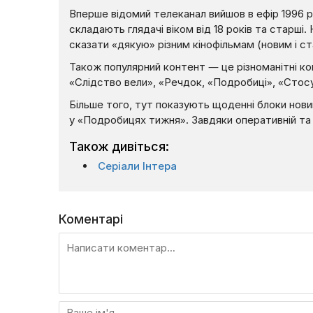
Вперше відомий телеканал вийшов в ефір 1996 ро
складають глядачі віком від 18 років та старші. 
сказати «дякую» різним кінофільмам (новим і с
Також популярний контент — це різноманітні кон
«Слідство вели», «Речдок, «Подробиці», «Стосує
Більше того, тут показують щоденні блоки нови
у «Подробицях тижня». Завдяки оперативній та т
Також дивіться:
Серіали Інтера
Коментарі