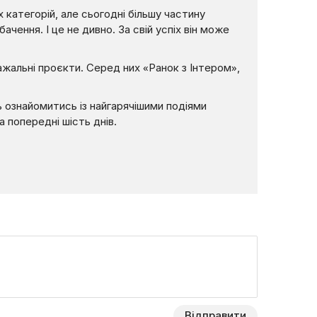
 категорій, але сьогодні більшу частину
ачення. І це не дивно. За свій успіх він може
ажальні проєкти. Серед них «Ранок з Інтером»,
ь ознайомитись із найгарячішими подіями
а попередні шість днів.
Відправити