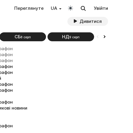
Переглянуте
UA
Увійти
Дивитися
СБ
НД
ПН
8 серп
9 серп
10 серп
арафон
арафон
арафон
арафон
арафон
й
арафон
арафон
арафон
мкові новини
арафон