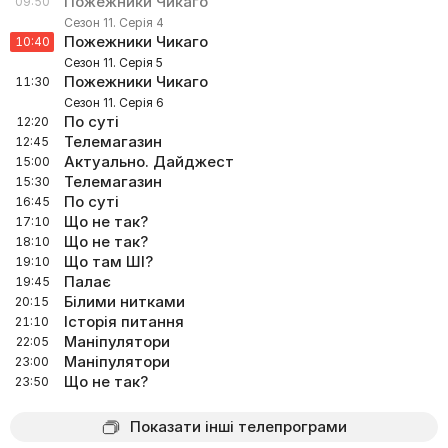
Пожежники Чикаго
09:50
Сезон 11. Серія 4
Пожежники Чикаго
10:40
Сезон 11. Серія 5
Пожежники Чикаго
11:30
Сезон 11. Серія 6
По суті
12:20
Телемагазин
12:45
Актуально. Дайджест
15:00
Телемагазин
15:30
По суті
16:45
Що не так?
17:10
Що не так?
18:10
Що там ШІ?
19:10
Палає
19:45
Білими нитками
20:15
Історія питання
21:10
Маніпулятори
22:05
Маніпулятори
23:00
Що не так?
23:50
Показати інші телепрограми