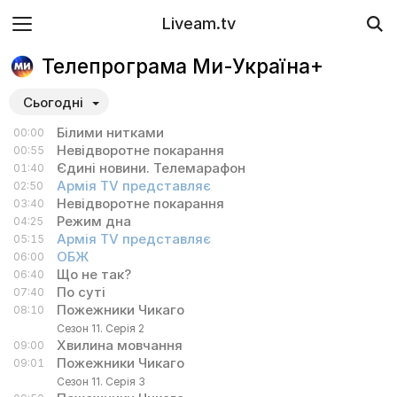
Liveam.tv
Телепрограма Ми-Україна+
Сьогодні
Білими нитками
00:00
Невідворотне покарання
00:55
Єдині новини. Телемарафон
01:40
Армія TV представляє
02:50
Невідворотне покарання
03:40
Режим дна
04:25
Армія TV представляє
05:15
ОБЖ
06:00
Що не так?
06:40
По суті
07:40
Пожежники Чикаго
08:10
Сезон 11. Серія 2
Хвилина мовчання
09:00
Пожежники Чикаго
09:01
Сезон 11. Серія 3