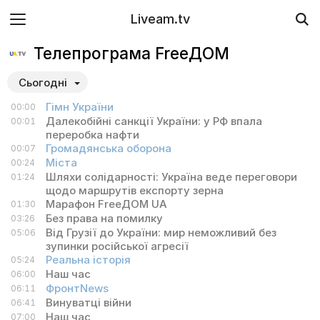
Liveam.tv
Телепрограма FreeДОМ
Сьогодні
Гімн України
00:00
Далекобійні санкції України: у РФ впала
00:01
переробка нафти
Громадянська оборона
00:07
Міста
00:24
Шляхи солідарності: Україна веде переговори
01:24
щодо маршрутів експорту зерна
Марафон FreeДОМ UA
01:30
Без права на помилку
03:26
Від Грузії до України: мир неможливий без
05:06
зупинки російської агресії
Реальна історія
05:24
Наш час
06:00
ФронтNews
06:11
Винуватці війни
06:41
Наш час
07:00