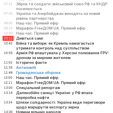
Зброя та солдати: військовий союз РФ та КНДР
07:31
посилюється
Україна та Азербайджан виходять на новий
07:54
рівень партнерства
Наш час. Прямий ефір
08:00
Марафон FreeДОМ UA. Прямий ефір
08:10
Наш час. Прямий ефір
10:00
Дивіться самі
10:11
Війна та вибори: як Кремль намагається
10:42
утримати контроль над суспільством
Армія РФ влаштувала у Херсоні полювання FPV-
10:59
дроном за мирним жителем
Історичні факти
11:02
Антизомбі
11:35
Громадянська оборона
11:48
Наш час. Прямий ефір
12:00
Марафон FreeДОМ UA. Прямий ефір
12:11
Спеціальний репортаж
13:00
Далекобійні санкції України: у РФ впала
13:19
переробка нафти
Шляхи солідарності: Україна веде переговори
13:24
щодо маршрутів експорту зерна
Новини вільних народів
13:30