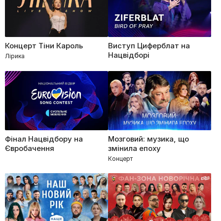
Концерт Тіни Кароль
Виступ Циферблат на
Нацвідборі
Лірика
Фінал Нацвідбору на
Мозговий: музика, що
Євробачення
змінила епоху
Концерт