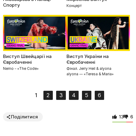
Спорту
Концерт
Виступ Швейцарії на
Виступ України на
Євробаченні
Євробаченні
Nemo – «The Code»
Фінал. Jerry Heil & alyona
alyona — «Teresa & Maria»
1
2
3
4
5
6
Поділитися
13
6