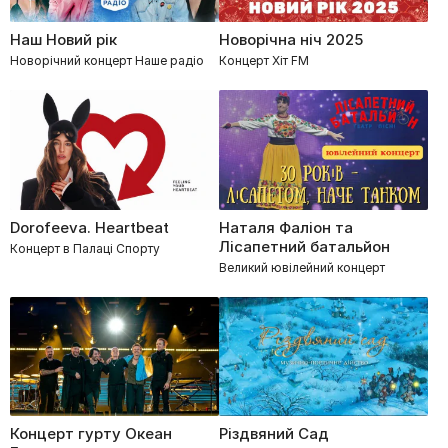
Наш Новий рік
Новорічна ніч 2025
Новорічний концерт Наше радіо
Концерт Хіт FM
Dorofeeva. Heartbeat
Наталя Фаліон та
Лісапетний батальйон
Концерт в Палаці Спорту
Великий ювілейний концерт
Концерт гурту Океан
Різдвяний Сад