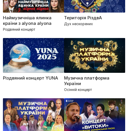
Наймузичніша ялинка
Територія РіздвА
країни з alyona alyona
Дух нескорених
Різдвяний концерт
Різдвяний концерт YUNA
Музична платформа
України
Осінній концерт