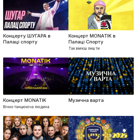
Концерту ШУГАРА в
Концерт MONATIK в
Палаці спорту
Палаці Спорту
Так вмієш лиш ти
Концерт MONATIK
Музична варта
Вічно танцююча людина