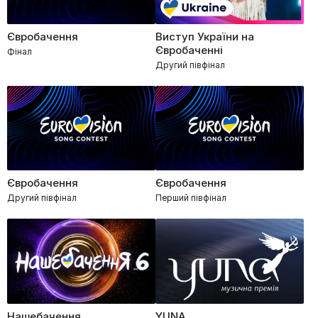
Євробачення
Виступ України на
Євробаченні
Фінал
Другий півфінал
Євробачення
Євробачення
Другий півфінал
Перший півфінал
Нашебачення
YUNA