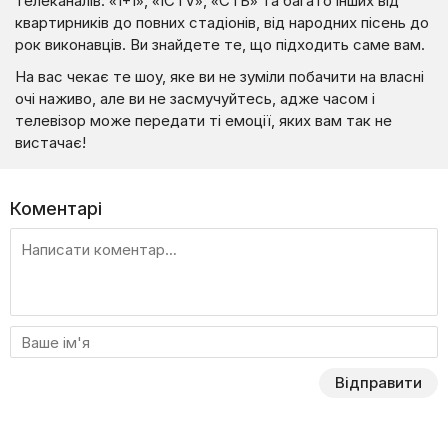
телеканалів: «1+1», «ICTV», «СТБ» та багато інших від
квартирників до повних стадіонів, від народних пісень до
рок виконавців. Ви знайдете те, що підходить саме вам.
На вас чекає те шоу, яке ви не зуміли побачити на власні
очі наживо, але ви не засмучуйтесь, адже часом і
телевізор може передати ті емоції, яких вам так не
вистачає!
Коментарі
Відправити