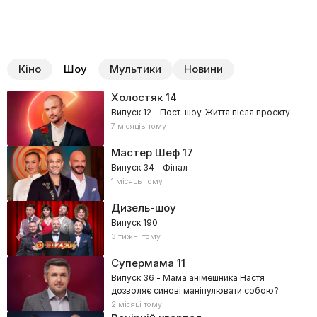
Кіно
Шоу
Мультики
Новини
Холостяк
14
Випуск 12 - Пост-шоу. Життя після проєкту
7 місяців тому
Мастер Шеф
17
Випуск 34 - Фінал
1 місяць тому
Дизель-шоу
Випуск 190
3 тижні тому
Супермама
11
Випуск 36 - Мама анімешника Настя
дозволяє синові маніпулювати собою?
2 місяці тому