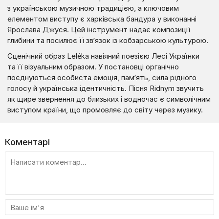
з українською музичною традицією, а ключовим
елементом виступу є харківська бандура у виконанні
Ярослава Джуся. Цей інструмент надає композиції
глибини та посилює її зв’язок із кобзарською культурою.
Сценічний образ Leléka навіяний поезією Лесі Українки
та її візуальним образом. У постановці органічно
поєднуються особиста емоція, пам’ять, сила рідного
голосу й українська ідентичність. Пісня Ridnym звучить
як щире звернення до близьких і водночас є символічним
виступом країни, що промовляє до світу через музику.
Коментарі