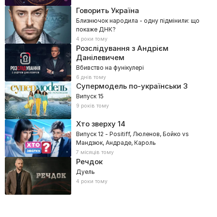
Говорить Україна
Близнючок народила - одну підмінили: що
покаже ДНК?
4 роки тому
Розслідування з Андрієм
Данілевичем
Вбивство на фунікулері
6 днів тому
Супермодель по-українськи
3
Випуск 15
9 років тому
Хто зверху
14
Випуск 12 - Positiff, Люленов, Бойко vs
Мандзюк, Андраде, Кароль
7 місяців тому
Речдок
Дуель
4 роки тому