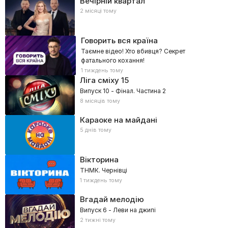
Вечірній квартал
2 місяці тому
Говорить вся країна
Таємне відео! Хто вбивця? Секрет
фатального кохання!
1 тиждень тому
Ліга сміху
15
Випуск 10 - Фінал. Частина 2
8 місяців тому
Караоке на майдані
5 днів тому
Вікторина
ТНМК. Чернівці
1 тиждень тому
Вгадай мелодію
Випуск 6 - Леви на джипі
2 тижні тому