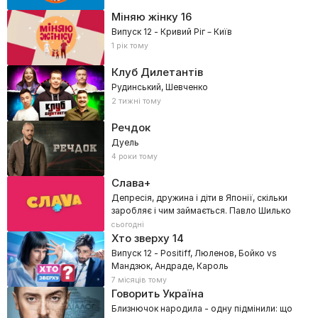
Міняю жінку
16
Випуск 12 - Кривий Ріг – Київ
1 рік тому
Клуб Дилетантів
Рудинський, Шевченко
2 тижні тому
Речдок
Дуель
4 роки тому
Слава+
Депресія, дружина і діти в Японії, скільки
заробляє і чим займається. Павло Шилько
сьогодні
Хто зверху
14
Випуск 12 - Positiff, Люленов, Бойко vs
Мандзюк, Андраде, Кароль
7 місяців тому
Говорить Україна
Близнючок народила - одну підмінили: що