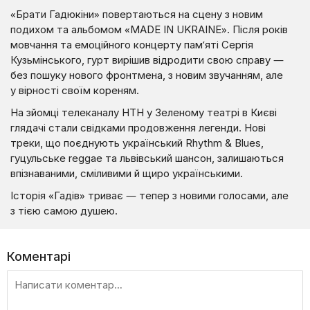
«Брати Гадюкіни» повертаються на сцену з новим
подихом та альбомом «MADE IN UKRAINE». Після рокiв
мовчання та емоційного концерту пам’яті Сергія
Кузьмінського, гурт вирішив відродити свою справу —
без пошуку нового фронтмена, з новим звучанням, але
у вірності своїм кореням.
На зйомці телеканалу НТН у Зеленому театрі в Києві
глядачі стали свідками продовження легенди. Нові
треки, що поєднують український Rhythm & Blues,
гуцульське reggae та львівський шансон, залишаються
впізнаваними, сміливими й щиро українськими.
Історія «Гадів» триває — тепер з новими голосами, але
з тією самою душею.
Коментарі