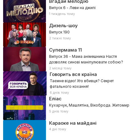
Вгадай мелодію
Випуск 6 - Леви на джипі
1 тиждень тому
Дизель-шоу
Випуск 190
2 тижні тому
Супермама
11
Випуск 36 - Мама анімешника Настя
дозволяє синові маніпулювати собою?
2 місяці тому
Говорить вся країна
Таємне відео! Хто вбивця? Секрет
фатального кохання!
6 днів тому
Еліас
Кухарчук, Машлятіна, Вікоброда. Житомир
5 днів тому
Караоке на майдані
4 дні тому