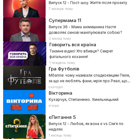
Випуск 12 - Пост-шоу. Життя після проєкту
7 місяців тому
Супермама
11
Випуск 36 - Мама анімешника Настя
дозволяє синові маніпулювати собою?
2 місяці тому
Говорить вся країна
Таємне відео! Хто вбивця? Секрет
фатального кохання!
1 тиждень тому
Гра Футболів
Мбаппе: чому називали спадкоємцем Пеле,
за що не люблять фани, мрія про Реал, що
стала розчаруванням
сьогодні
Вікторина
Кухарчук, Степаненко. Хмельницький
вчора
єПитання
5
Випуск 12 - Любов, як вона є vs Сім’я по
неділях
1 місяць тому