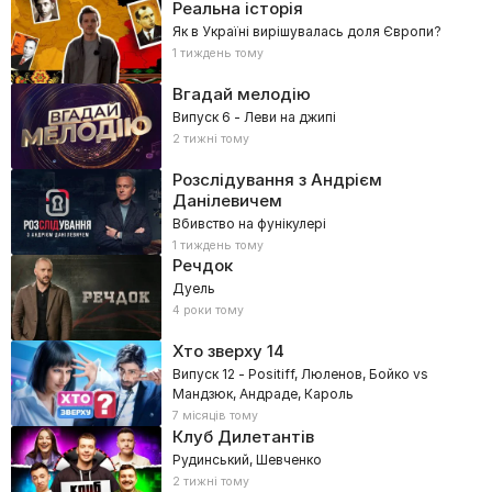
Реальна історія
Як в Україні вирішувалась доля Європи?
1 тиждень тому
Вгадай мелодію
Випуск 6 - Леви на джипі
2 тижні тому
Розслідування з Андрієм
Данілевичем
Вбивство на фунікулері
1 тиждень тому
Речдок
Дуель
4 роки тому
Хто зверху
14
Випуск 12 - Positiff, Люленов, Бойко vs
Мандзюк, Андраде, Кароль
7 місяців тому
Клуб Дилетантів
Рудинський, Шевченко
2 тижні тому