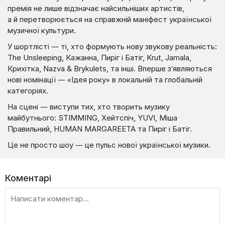
премія не лише відзначає найсильніших артистів,
а й перетворюється на справжній маніфест української
музичної культури.
У шортлісті — ті, хто формують нову звукову реальність:
The Unsleeping, Кажанна, Пиріг і Батіг, Krut, Jamala,
Крихітка, Nazva & Brykulets, та інші. Вперше з’являються
нові номінації — «Ідея року» в локальній та глобальній
категоріях.
На сцені — виступи тих, хто творить музику
майбутнього: STIMMING, Хейтспіч, YUVI, Міша
Правильний, HUMAN MARGAREETA та Пиріг і Батіг.
Це не просто шоу — це пульс нової української музики.
Коментарі