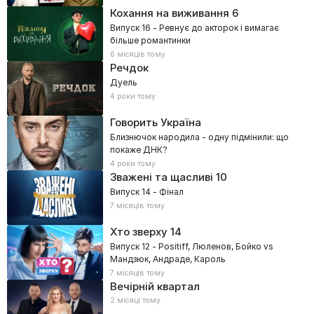
Кохання на виживання
6
Випуск 16 - Ревнує до акторок і вимагає
більше романтинки
6 місяців тому
Речдок
Дуель
4 роки тому
Говорить Україна
Близнючок народила - одну підмінили: що
покаже ДНК?
4 роки тому
Зважені та щасливі
10
Випуск 14 - Фінал
7 місяців тому
Хто зверху
14
Випуск 12 - Positiff, Люленов, Бойко vs
Мандзюк, Андраде, Кароль
7 місяців тому
Вечірній квартал
2 місяці тому