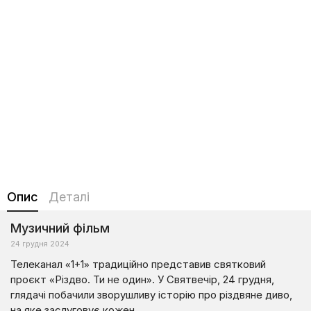
Опис
Деталі
Музичний фільм
24 грудня 2024
Телеканал «1+1» традиційно представив святковий
проєкт «Різдво. Ти не один». У Святвечір, 24 грудня,
глядачі побачили зворушливу історію про різдвяне диво,
на яке заслуговує кожен.