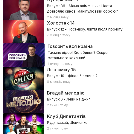
Випуск 36 - Мама анімешника Настя
дозволяє синові маніпулювати собою?
2 місяці тому
Холостяк
14
Випуск 12 - Пост-шоу. Життя після проєкту
7 місяців тому
Говорить вся країна
Таємне відео! Хто вбивця? Секрет
фатального кохання!
1 тиждень тому
Ліга сміху
15
Випуск 10 - Фінал. Частина 2
8 місяців тому
Вгадай мелодію
Випуск 6 - Леви на джипі
2 тижні тому
Клуб Дилетантів
Рудинський, Шевченко
2 тижні тому