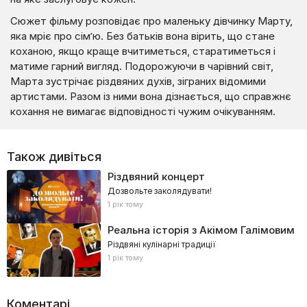
Сюжет фільму розповідає про маленьку дівчинку Марту,
яка мріє про сім’ю. Без батьків вона вірить, що стане
коханою, якщо краще вчитиметься, старатиметься і
матиме гарний вигляд. Подорожуючи в чарівний світ,
Марта зустрічає різдвяних духів, зіграних відомими
артистами. Разом із ними вона дізнається, що справжнє
кохання не вимагає відповідності чужим очікуванням.
Також дивіться
Різдвяний концерт
Дозвольте заколядувати!
1 рік тому
Реальна історія з Акімом Галімовим
Різдвяні кулінарні традиції
1 рік тому
Коментарі