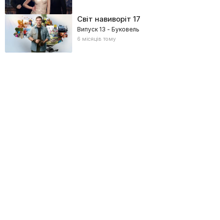
Світ навиворіт
17
Випуск 13 - Буковель
6 місяців тому