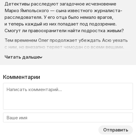
Детективы расследуют загадочное исчезновение
Марко Ямпольского — сына известного журналиста-
расследователя. У его отца было немало врагов,
и теперь каждый из них попадает под подозрение.
Смогут ли правоохранители найти подростка живым?
Тем временем Олег продолжает убеждать Асю уехать
с ним, но внезапно теряет чемодан со всеми вещами.
Мира берется за расследование кражи, надеясь, что
Читать дальше
это ускорит отъезд Ясинской…
Комментарии
Отправить