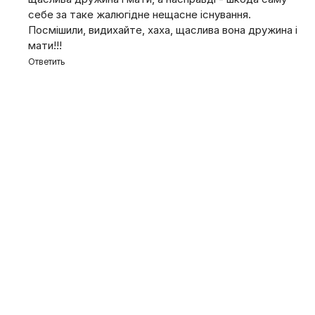
себе за таке жалюгідне нещасне існування.
Посмішили, видихайте, хаха, щаслива вона дружина і
мати!!!
Ответить