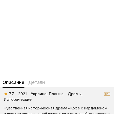
Описание
Детали
★
7.7
·
2021
·
Украина, Польша
·
Драмы,
Исторические
Чувственная историческая драма «Кофе с кардамоном»
является экранизацией известного романа-бестселлера