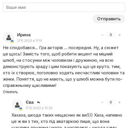
Однако как-то в соседнее имение навестить старого
дядю приехал пятидесятилетний польский шляхтич
Отправить
Адам Родзинский. Это событие коренным образом
меняет жизнь молодой девушки, которая сразу
влюбляется в женатого мужчину. Его тоже с первого
Ирина
−
+
0
взгляда привлекает Анна, она становится для него
21.11.2023 в 11:19
смыслом жизни и самым дорогим сокровищем.
Не сподобався… Гра акторів … посередня. Ну, а сюжет
це щось! Замість того, щоб робити акцент на міцний
Герои до безумия любят друг друга, но на пути
шлюб, на стосунки між чоловіком і дружиною, на всю
к желанному счастью перед ними одно за другим
демонструють зраду і цим показують що це круто. тим,
появляются сложные испытания. Справятся ли они
хто їх створює, поголовно ходять несчастливі чоловіки та
со всеми трудностями? Какие неожиданные сюрпризы
жінки. Поняття, що не мають, що у шлюбі можна бути по-
для влюбленных готовит судьба? И удастся ли
справжньому щасливими!
им до смерти быть вместе?
Ответить
Єва
−
+
0
17.12.2023 в 13:20
Хахаха, шкода таких нещасних як ви!))) Хаха, напевно
це ж ви з тих, хто під аватаркою пише, що вона
щаслива дружина і мати, а насправді - шкода саму