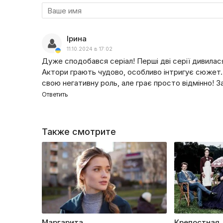
Ірина
11.10.2024 в 17:02
Дуже сподобався серіал! Перші дві серії дивилас
Актори грають чудово, особливо інтригує сюжет. 
свою негативну роль, але грає просто відмінно! З
Ответить
Также смотрите
Маргарита
Крепостная