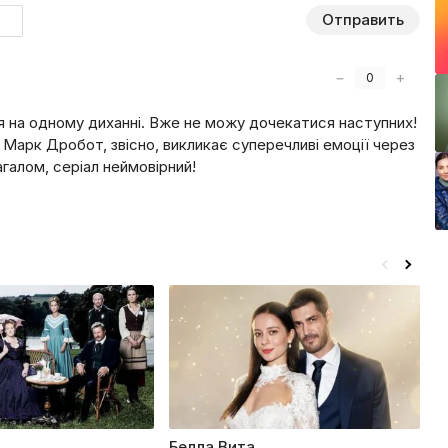
Отправить
−
+
0
я на одному диханні. Вже не можу дочекатися наступних!
Марк Дробот, звісно, викликає суперечливі емоції через
агалом, серіал неймовірний!
Белла Вита
Р