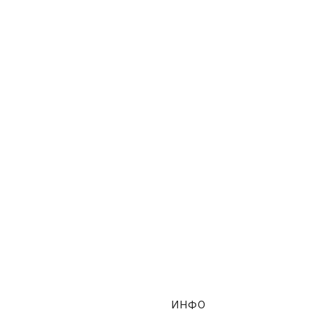
ве сестры
Когда мы дома
024, Украина – Мелодрамы
2014, Украина – Комедии, Семе
ИНФО