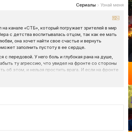
Сериалы
Узнай меня
 на канале «СТБ», который погружает зрителей в мир
ера с детства воспитывалась отцом, так как ее мать
юбви, она хочет найти свое счастье и вернуть
поможет заполнить пустоту в ее сердце.
я с передовой. У него боль и глубокая рана на душе,
абыть ту агрессию, что увидел на фронте со стороны
ть об этом, и нельзя простить врага. И если на фронте
ой жизни это гораздо сложнее…
огда оба ищут справедливость и хотят наказать тех,
от момент, когда их чувства полны противоречий
анала «СТБ» на нашем сайте онлайн — Liveam.tv.