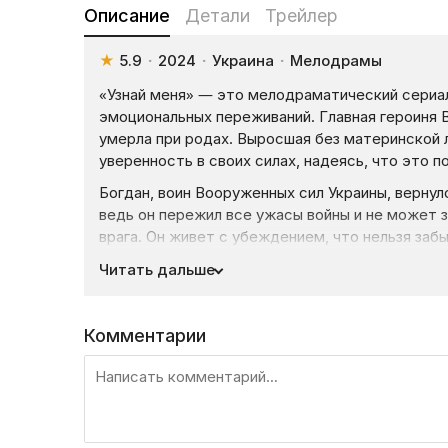
Описание
Детали
Трейлер
★
5.9
·
2024
·
Украина
·
Мелодрамы
«Узнай меня» — это мелодраматический сериал
эмоциональных переживаний. Главная героиня В
умерла при родах. Выросшая без материнской л
уверенность в своих силах, надеясь, что это 
Богдан, воин Вооруженных сил Украины, вернулс
ведь он пережил все ужасы войны и не может з
врага. Он живет с убеждением, что нельзя забы
с недругом все понятно, то распознать в мирн
Читать дальше
Судьба сводит Веру и Богдана в тот момент, к
кто причинил им боль. Их пути пересеклись в т
Комментарии
и переживаний.
Смотрите сериал «Узнай меня» (2024) от телек