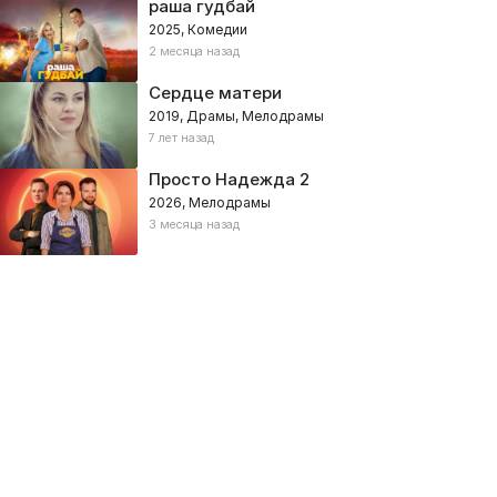
раша гудбай
2025, Комедии
2 месяца назад
Сердце матери
2019, Драмы, Мелодрамы
7 лет назад
Просто Надежда 2
2026, Мелодрамы
3 месяца назад
бийство в заливе
Команда
ктивы, Фэнтези
Детективы, Процедуралы
019, Великобритания – Драмы, Криминал, Детективы
2015, Швейцария, Швеция, Герма