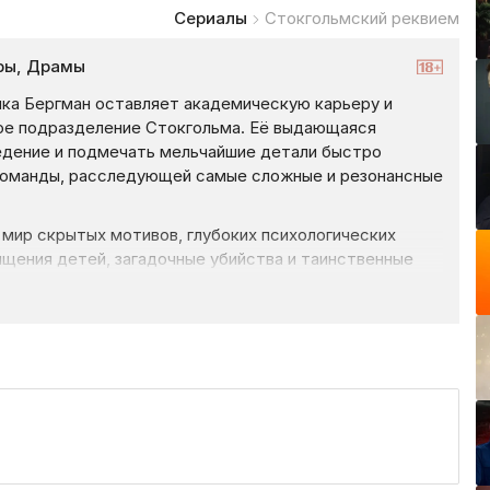
Сериалы
Стокгольмский реквием
ры, Драмы
ка Бергман оставляет академическую карьеру и
кое подразделение Стокгольма. Её выдающаяся
едение и подмечать мельчайшие детали быстро
оманды, расследующей самые сложные и резонансные
мир скрытых мотивов, глубоких психологических
ищения детей, загадочные убийства и таинственные
чные стороны внешне благополучного общества. Эти
ко для профессиональных навыков, но и для
 гнетущую атмосферу скандинавского нуара с
 постепенно раскрывает многогранные характеры
бота влияет на личную жизнь, а прошлое преследует их