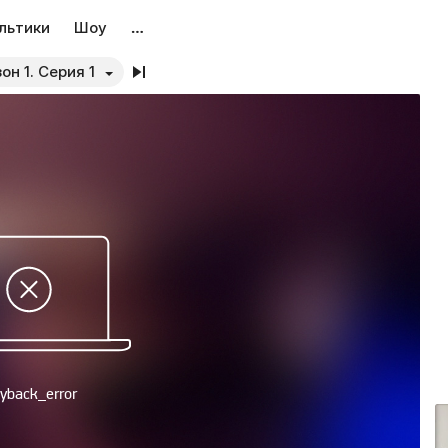
льтики
Шоу
…
Сезон 1. Серия 1