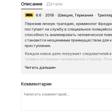
Описание
Детали
6.6
·
2018
·
Швеция, Германия
·
Трилле
Пережив личную трагедию, криминолог Фредри
поступает на службу в специальное полицейс
способность анализировать человеческое пов
становится неоценимым преимуществом для к
преступления.
Каждое новое дело погружает следователей в 
травм и потаенных человеческих страхов. Пох
исчезновения людей постепенно обнажают мра
Читать дальше
расследования становятся испытанием не толь
эмоциональной стойкости самих героев.
Комментарии
«Стокгольмский реквием» мастерски сочетает
захватывающим детективным сюжетом. Сериал
персонажей, наглядно демонстрируя, как их ра
порой сильнее, чем сами преступники.