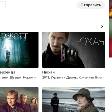
Отправить
верхёйда
Нюхач
У
иминал, Детективы, Процедуралы
итания, Швеция, Норвегия, Финляндия – Триллеры, Драмы, Криминал, Дете
2013, Украина – Драмы, Криминал, Боевики, 
2