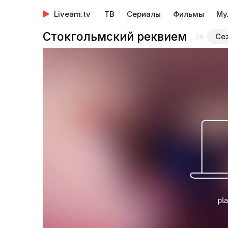
Liveam.tv
ТВ
Сериалы
Фильмы
Му
Стокгольмский реквием