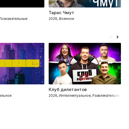
Тарас Чмут
М
 Познавательные
2026, Военное
2
Клуб дилетантов
Д
тельное
2026, Интеллектуальное, Развлекательное
2