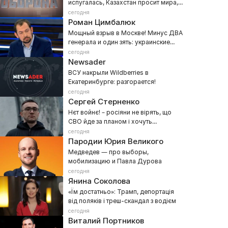
испугалась, Казахстан просит мира,
а Грузия не пускает Ани Лорак
сегодня
Роман Цимбалюк
Мощный взрыв в Москве! Минус ДВА
генерала и один зять: украинские
спецслужбы рвут столицу РФ
сегодня
Newsader
ВСУ накрыли Wildberries в
Екатеринбурге: разгорается!
сегодня
Сергей Стерненко
Нєт войнє! – росіяни не вірять, що
СВО йде за планом і хочуть
переговорів
сегодня
Пародии Юрия Великого
Медведев — про выборы,
мобилизацию и Павла Дурова
сегодня
Янина Соколова
«Їм достатньо»: Трамп, депортація
від поляків і треш-скандал з водієм
сегодня
Виталий Портников