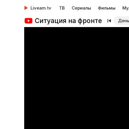
Liveam.tv
ТВ
Сериалы
Фильмы
Му
Ситуация на фронте
День