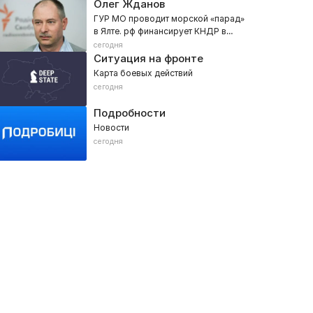
Олег Жданов
ГУР МО проводит морской «парад»
в Ялте. рф финансирует КНДР в
обход санкций
сегодня
Ситуация на фронте
Карта боевых действий
сегодня
Подробности
Новости
сегодня
ирилл Буданов
Валерий Маркус
026, Военное
2026, Военное