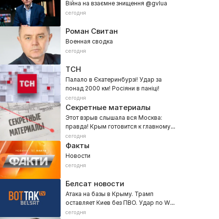
Війна на взаємне знищення @gvlua
сегодня
Роман Свитан
Военная сводка
сегодня
ТСН
Палало в Єкатеринбурзі! Удар за
понад 2000 км! Росіяни в паніці!
сегодня
Секретные материалы
Этот взрыв слышала вся Москва:
правда! Крым готовится к главному!
Соловьев не выдержал
сегодня
Факты
Новости
сегодня
Белсат новости
Атака на базы в Крыму. Трамп
оставляет Киев без ПВО. Удар по WB
в Екатеринбурге
сегодня