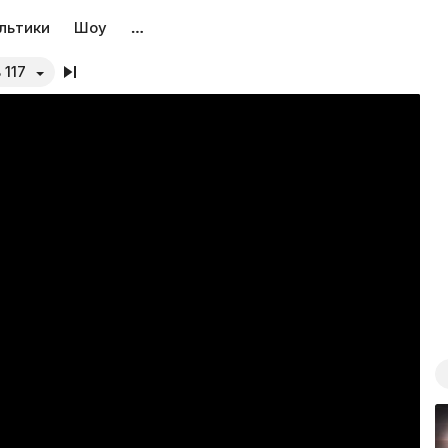
льтики
Шоу
…
 117